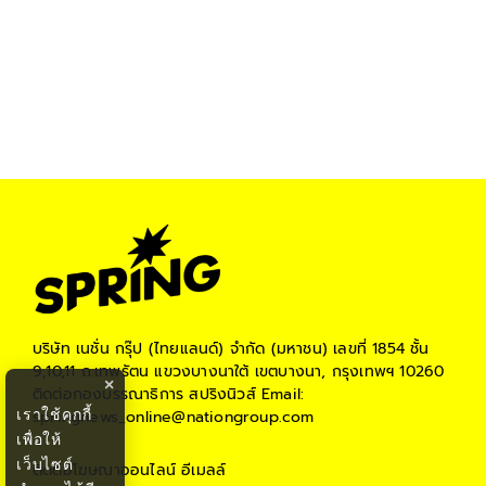
บริษัท เนชั่น กรุ๊ป (ไทยแลนด์) จำกัด (มหาชน)
เลขที่ 1854 ชั้น
9,10,11 ถ.เทพรัตน แขวงบางนาใต้ เขตบางนา, กรุงเทพฯ 10260
×
ติดต่อกองบรรณาธิการ สปริงนิวส์
Email:
เราใช้คุกกี้
springnews_online@nationgroup.com
เพื่อให้
เว็บไซต์
ติดต่อโฆษณาออนไลน์
อีเมลล์