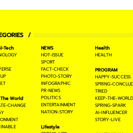
EGORIES
al-Tech
NEWS
Health
NOLOGY
HOT-ISSUE
HEALTH
SPORT
VERSE
FACT-CHECK
PROGRAM
TUP
PHOTO-STORY
HAPPY-SUCCESS
ET
INFOGRAPHIC
SPRING-CONCLU
PR-NEWS
TRIED
POLITICS
KEEP-THE-WORL
The World
ENTERTAINMENT
ATE-CHANGE
SPRING-SPARK
NATION-STORY
GY
AI-INFLUENCER
RONMENT
STORY-LIVE
AINABLE
Lifestyle