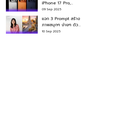
iPhone 17 Pro,
iPhone 17 Air สเปค
09 Sep 2025
ราคา น่าซื้อไหม?
แจก 3 Prompt สร้าง
ภาพสนุกๆ ง่ายๆ ด้วย
Nano Banana ใน
10 Sep 2025
Gemini