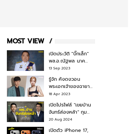
MOST VIEW
เปิดประวัติ "บิ๊กเล็ก"
พล.อ.ณัฐพล นาค
พาณิชย์ จากเลขาฯ
13 Sep 2023
สมช.-เลขาฯ
รู้จัก คังดงวอน
รมว.กลาโหม
พระเอกเจ้าของฉายา
สมบัติแห่งชาติ หลังมี
18 Apr 2023
ข่าว โรเซ่ BLACKPINK
เปิดโปรไฟล์ "เขยบ้าน
จันทร์ส่องหล้า" กุม
บังเหียนธุรกิจตระกูล
20 Aug 2024
"ชินวัตร"
เปิดตัว iPhone 17,