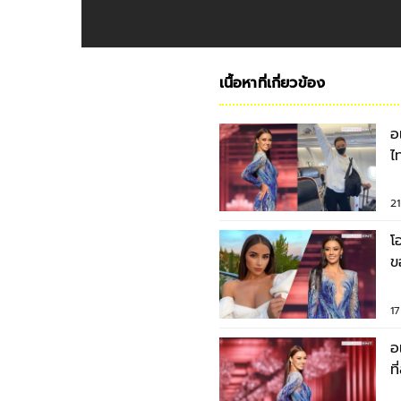
เนื้อหาที่เกี่ยวข้อง
อ
ไ
2
โ
ข
พ
1
อ
ท
ย