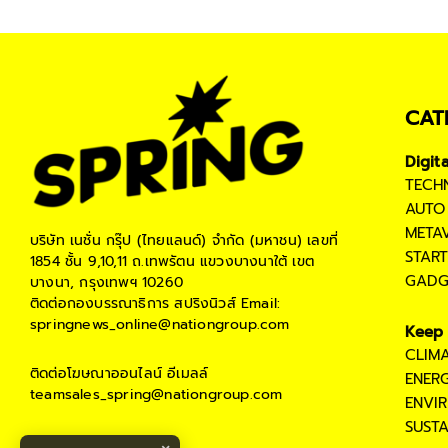
CAT
Digit
TECH
AUTO
META
บริษัท เนชั่น กรุ๊ป (ไทยแลนด์) จำกัด (มหาชน)
เลขที่
STAR
1854 ชั้น 9,10,11 ถ.เทพรัตน แขวงบางนาใต้ เขต
GADG
บางนา, กรุงเทพฯ 10260
ติดต่อกองบรรณาธิการ สปริงนิวส์
Email:
springnews_online@nationgroup.com
Keep 
CLIM
ติดต่อโฆษณาออนไลน์
อีเมลล์
ENER
teamsales_spring@nationgroup.com
ENVI
SUST