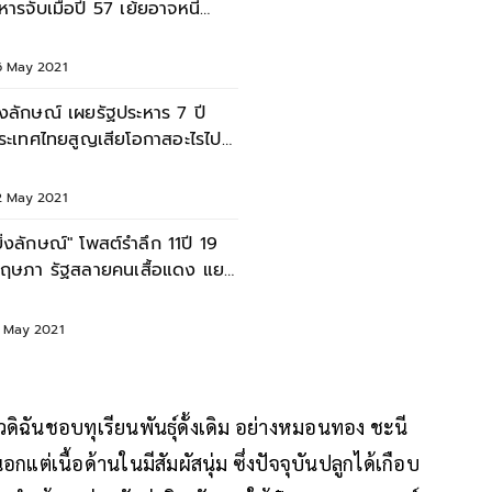
หารจับเมื่อปี 57 เย้ยอาจหนี
ม่ทันอา
6 May 2021
ิ่งลักษณ์ เผยรัฐประหาร 7 ปี
ระเทศไทยสูญเสียโอกาสอะไรไป
้าง
2 May 2021
ยิ่งลักษณ์" โพสต์รำลึก 11ปี 19
ฤษภา รัฐสลายคนเสื้อแดง แยก
าชประสงค์
9 May 2021
ัวดิฉันชอบทุเรียนพันธุ์ดั้งเดิม อย่างหมอนทอง ชะนี
เนื้อด้านในมีสัมผัสนุ่ม ซึ่งปัจจุบันปลูกได้เกือบ