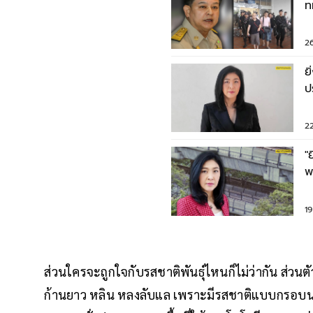
ท
ไ
2
ย
ป
บ
2
"
พ
ร
1
ส่วนใครจะถูกใจกับรสชาติพันธุ์ไหนก็ไม่ว่ากัน ส่วนต
ก้านยาว หลิน หลงลับแล เพราะมีรสชาติแบบกรอบนอกแต่