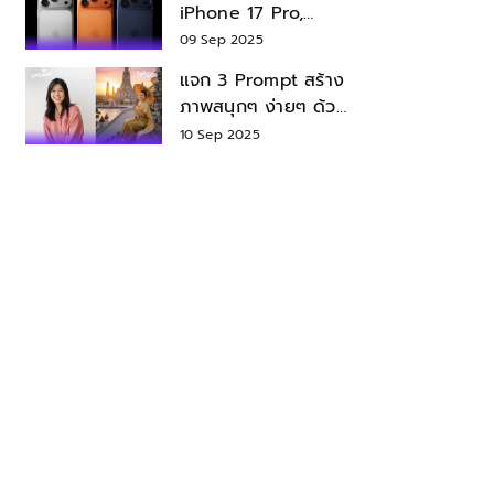
iPhone 17 Pro,
iPhone 17 Air สเปค
09 Sep 2025
ราคา น่าซื้อไหม?
แจก 3 Prompt สร้าง
ภาพสนุกๆ ง่ายๆ ด้วย
Nano Banana ใน
10 Sep 2025
Gemini