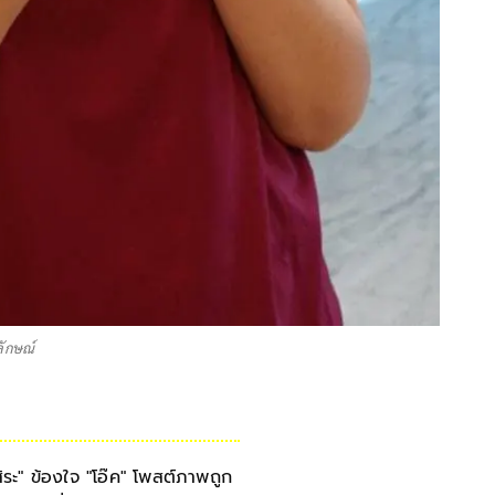
งลักษณ์
สิระ" ข้องใจ "โอ๊ค" โพสต์ภาพถูก