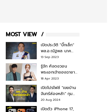
MOST VIEW
เปิดประวัติ "บิ๊กเล็ก"
พล.อ.ณัฐพล นาค
พาณิชย์ จากเลขาฯ
13 Sep 2023
สมช.-เลขาฯ
รู้จัก คังดงวอน
รมว.กลาโหม
พระเอกเจ้าของฉายา
สมบัติแห่งชาติ หลังมี
18 Apr 2023
ข่าว โรเซ่ BLACKPINK
เปิดโปรไฟล์ "เขยบ้าน
จันทร์ส่องหล้า" กุม
บังเหียนธุรกิจตระกูล
20 Aug 2024
"ชินวัตร"
เปิดตัว iPhone 17,