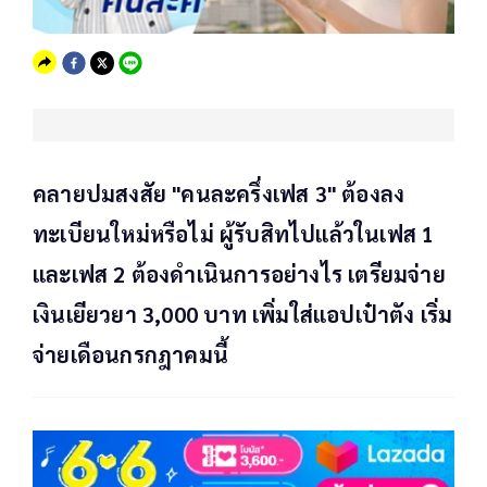
คลายปมสงสัย "คนละครึ่งเฟส 3" ต้องลง
ทะเบียนใหม่หรือไม่ ผู้รับสิทไปแล้วในเฟส 1
และเฟส 2 ต้องดำเนินการอย่างไร เตรียมจ่าย
เงินเยียวยา 3,000 บาท เพิ่มใส่แอปเป๋าตัง เริ่ม
จ่ายเดือนกรกฎาคมนี้