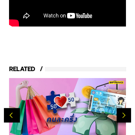
RELATED