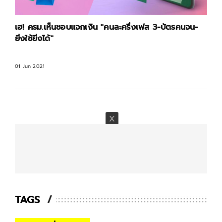
เฮ! ครม.เห็นชอบแจกเงิน "คนละครึ่งเฟส 3-บัตรคนจน-
ยิ่งใช้ยิ่งได้"
01 Jun 2021
TAGS