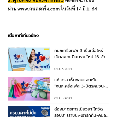
ผ่าน
www.คนละครึ่ง.com
ในวันที่ 14 มิ.ย. 64
เนื้อหาที่เกี่ยวข้อง
คนละครึ่งเฟส 3 เริ่มเมื่อไหร่
เปิดลงทะเบียนรายใหม่ 16 ล้าน
สิทธิ
01 Jun 2021
เฮ! ครม.เห็นชอบแจกเงิน
"คนละครึ่งเฟส 3-บัตรคนจน-
ยิ่งใช้ยิ่งได้"
01 Jun 2021
ส่องมาตรการเยียวยา"โควิด
รอบ3" เราชนะ-เรารักกัน-คนละ