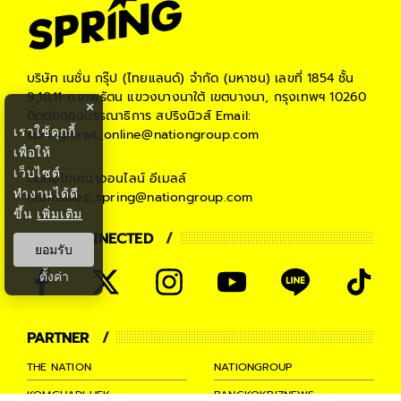
บริษัท เนชั่น กรุ๊ป (ไทยแลนด์) จำกัด (มหาชน)
เลขที่ 1854 ชั้น
9,10,11 ถ.เทพรัตน แขวงบางนาใต้ เขตบางนา, กรุงเทพฯ 10260
×
ติดต่อกองบรรณาธิการ สปริงนิวส์
Email:
เราใช้คุกกี้
springnews_online@nationgroup.com
เพื่อให้
เว็บไซต์
ติดต่อโฆษณาออนไลน์
อีเมลล์
ทำงานได้ดี
teamsales_spring@nationgroup.com
ขึ้น
เพิ่มเติม
STAY CONNECTED
ยอมรับ
ตั้งค่า
PARTNER
THE NATION
NATIONGROUP
KOMCHADLUEK
BANGKOKBIZNEWS