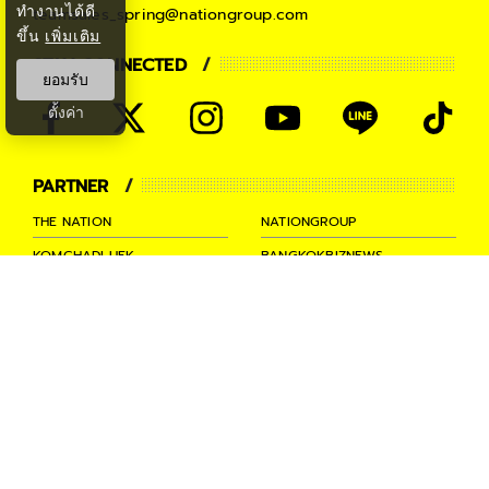
ทำงานได้ดี
teamsales_spring@nationgroup.com
ขึ้น
เพิ่มเติม
STAY CONNECTED
ยอมรับ
ตั้งค่า
PARTNER
THE NATION
NATIONGROUP
KOMCHADLUEK
BANGKOKBIZNEWS
NATIONTV
SPRINGNEWS
THAINEWSONLINE
TNEWS
THANSETTAKIJ
Ⓒ 2026 -
SPRiNG
All Rights
Reserved.