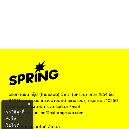
บริษัท เนชั่น กรุ๊ป (ไทยแลนด์) จำกัด (มหาชน)
เลขที่ 1854 ชั้น
9,10,11 ถ.เทพรัตน แขวงบางนาใต้ เขตบางนา, กรุงเทพฯ 10260
×
ติดต่อกองบรรณาธิการ สปริงนิวส์
Email:
เราใช้คุกกี้
springnews_online@nationgroup.com
เพื่อให้
เว็บไซต์
ติดต่อโฆษณาออนไลน์
อีเมลล์