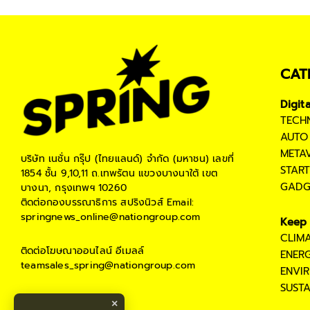
CAT
Digit
TECH
AUTO
META
บริษัท เนชั่น กรุ๊ป (ไทยแลนด์) จำกัด (มหาชน)
เลขที่
STAR
1854 ชั้น 9,10,11 ถ.เทพรัตน แขวงบางนาใต้ เขต
GADG
บางนา, กรุงเทพฯ 10260
ติดต่อกองบรรณาธิการ สปริงนิวส์
Email:
springnews_online@nationgroup.com
Keep 
CLIM
ติดต่อโฆษณาออนไลน์
อีเมลล์
ENER
teamsales_spring@nationgroup.com
ENVI
SUST
×