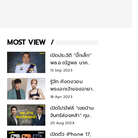
MOST VIEW
เปิดประวัติ "บิ๊กเล็ก"
พล.อ.ณัฐพล นาค
พาณิชย์ จากเลขาฯ
13 Sep 2023
สมช.-เลขาฯ
รู้จัก คังดงวอน
รมว.กลาโหม
พระเอกเจ้าของฉายา
สมบัติแห่งชาติ หลังมี
18 Apr 2023
ข่าว โรเซ่ BLACKPINK
เปิดโปรไฟล์ "เขยบ้าน
จันทร์ส่องหล้า" กุม
บังเหียนธุรกิจตระกูล
20 Aug 2024
"ชินวัตร"
เปิดตัว iPhone 17,