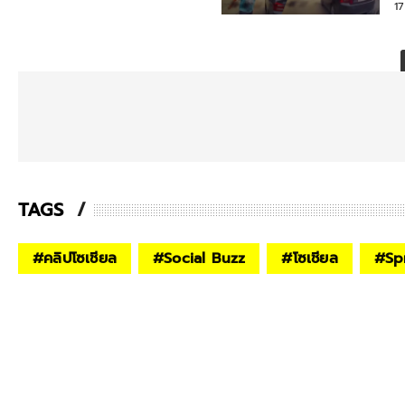
17
TAGS
#
คลิปโซเชียล
#
Social Buzz
#
โซเชียล
#
Sp