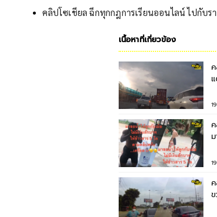
คลิปโซเชียล ฉีกทุกกฎการเรียนออนไลน์ ไปกั
เนื้อหาที่เกี่ยวข้อง
ค
แ
19
คลิป
ม
19
ค
ข
เ