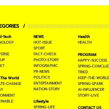
EGORIES
al-Tech
NEWS
Health
NOLOGY
HOT-ISSUE
HEALTH
SPORT
VERSE
FACT-CHECK
PROGRAM
TUP
PHOTO-STORY
HAPPY-SUCCESS
ET
INFOGRAPHIC
SPRING-CONCLU
PR-NEWS
TRIED
POLITICS
KEEP-THE-WORL
The World
ENTERTAINMENT
ATE-CHANGE
SPRING-SPARK
NATION-STORY
GY
AI-INFLUENCER
RONMENT
STORY-LIVE
AINABLE
Lifestyle
SPRING-LIFE
CONTACT US