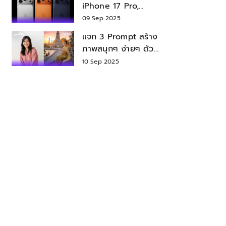
iPhone 17 Pro,
iPhone 17 Air สเปค
09 Sep 2025
ราคา น่าซื้อไหม?
แจก 3 Prompt สร้าง
ภาพสนุกๆ ง่ายๆ ด้วย
Nano Banana ใน
10 Sep 2025
Gemini