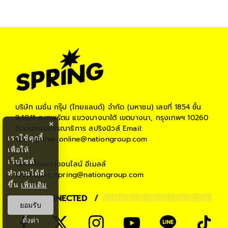
บริษัท เนชั่น กรุ๊ป (ไทยแลนด์) จำกัด (มหาชน)
เลขที่ 1854 ชั้น
9,10,11 ถ.เทพรัตน แขวงบางนาใต้ เขตบางนา, กรุงเทพฯ 10260
×
ติดต่อกองบรรณาธิการ สปริงนิวส์
Email:
เราใช้คุกกี้
springnews_online@nationgroup.com
เพื่อให้
เว็บไซต์
ติดต่อโฆษณาออนไลน์
อีเมลล์
ทำงานได้ดี
teamsales_spring@nationgroup.com
ขึ้น
เพิ่มเติม
STAY CONNECTED
ยอมรับ
ตั้งค่า