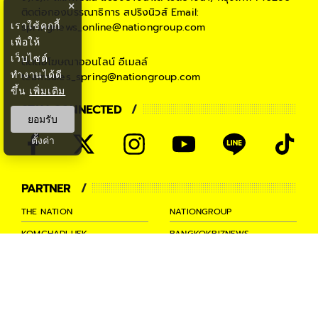
×
ติดต่อกองบรรณาธิการ สปริงนิวส์
Email:
เราใช้คุกกี้
springnews_online@nationgroup.com
เพื่อให้
เว็บไซต์
ติดต่อโฆษณาออนไลน์
อีเมลล์
ทำงานได้ดี
teamsales_spring@nationgroup.com
ขึ้น
เพิ่มเติม
STAY CONNECTED
ยอมรับ
ตั้งค่า
PARTNER
THE NATION
NATIONGROUP
KOMCHADLUEK
BANGKOKBIZNEWS
NATIONTV
SPRINGNEWS
THAINEWSONLINE
TNEWS
THANSETTAKIJ