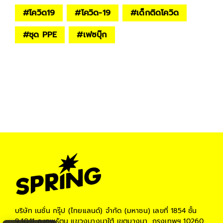
#
โควิด19
#
โควิด-19
#
เด็กติดโควิด
#
ชุด PPE
#
เฟซบุ๊ก
บริษัท เนชั่น กรุ๊ป (ไทยแลนด์) จำกัด (มหาชน)
เลขที่ 1854 ชั้น
9,10,11 ถ.เทพรัตน แขวงบางนาใต้ เขตบางนา, กรุงเทพฯ 10260