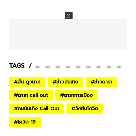
TAGS
#
อั๋น ภูวนาท
#
ข่าวบันเทิง
#
ข่าวดารา
#
ดารา call out
#
ดาราการเมือง
#
คนบันเทิง Call Out
#
วัคซีนโควิด
#
โควิด-19