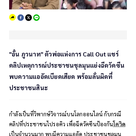
"อั๋น ภูวนาท" ตัวพ่อแห่งการ Call Out แชร์
คลิปเหตุการณ์ประชาชนชุลมุนแย่งฉีดวัคซีน
พบความแออัดเบียดเสียด พร้อมลั่นผิดที่
ประชาชนสินะ
กำลังเป็นที่วิพากษ์วิจารณ์บนโลกออนไลน์ กับกรณี
คลิปที่ประชาชนไปรอคิว เพื่อฉีดวัคซีนป้องกัน
โควิด
เป็นจำนวนมาก พบมีความแออัด ประชาชนชุลมุน