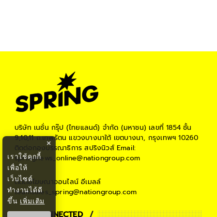
บริษัท เนชั่น กรุ๊ป (ไทยแลนด์) จำกัด (มหาชน)
เลขที่ 1854 ชั้น
9,10,11 ถ.เทพรัตน แขวงบางนาใต้ เขตบางนา, กรุงเทพฯ 10260
×
ติดต่อกองบรรณาธิการ สปริงนิวส์
Email:
เราใช้คุกกี้
springnews_online@nationgroup.com
เพื่อให้
เว็บไซต์
ติดต่อโฆษณาออนไลน์
อีเมลล์
ทำงานได้ดี
teamsales_spring@nationgroup.com
ขึ้น
เพิ่มเติม
STAY CONNECTED