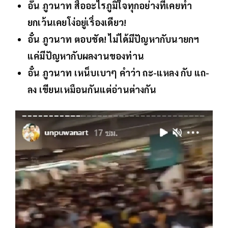
อั๋น ภูวนาท สื่ออะไรภูมิใจทุกอย่างที่เคยทำ
ยกเว้นเคยโง่อยู่เรื่องเดียว!
อั๋น ภูวนาท ตอบชัด! ไม่ได้มีปัญหากับนายกฯ
แค่มีปัญหากับผลงานของท่าน
อั๋น ภูวนาท เหน็บเบาๆ คำว่า ถะ-แหลง กับ แถ-
ลง เขียนเหมือนกันแต่อ่านต่างกัน