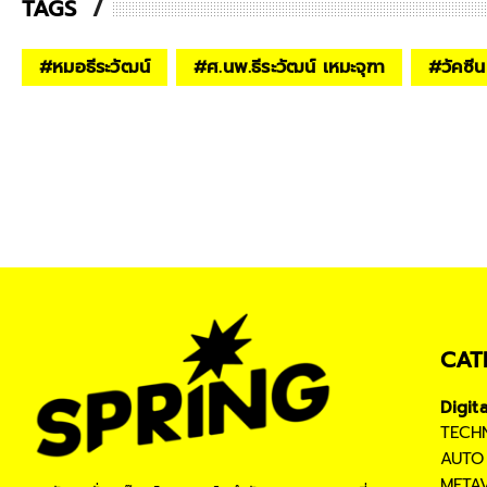
TAGS
#
หมอธีระวัฒน์
#
ศ.นพ.ธีระวัฒน์ เหมะจุฑา
#
วัคซ
CAT
Digit
TECH
AUTO
META