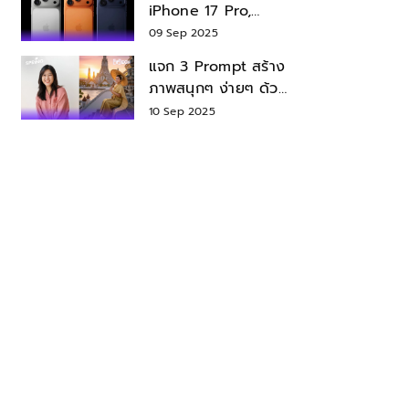
iPhone 17 Pro,
iPhone 17 Air สเปค
09 Sep 2025
ราคา น่าซื้อไหม?
แจก 3 Prompt สร้าง
ภาพสนุกๆ ง่ายๆ ด้วย
Nano Banana ใน
10 Sep 2025
Gemini