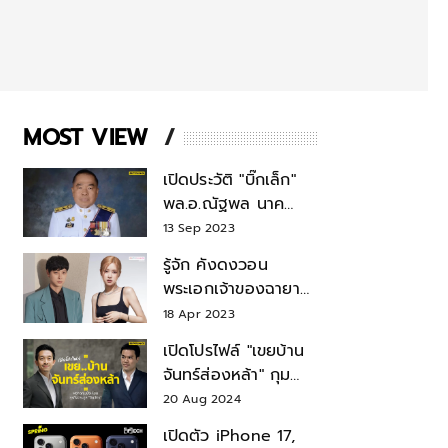
MOST VIEW
เปิดประวัติ "บิ๊กเล็ก"
พล.อ.ณัฐพล นาค
พาณิชย์ จากเลขาฯ
13 Sep 2023
สมช.-เลขาฯ
รู้จัก คังดงวอน
รมว.กลาโหม
พระเอกเจ้าของฉายา
สมบัติแห่งชาติ หลังมี
18 Apr 2023
ข่าว โรเซ่ BLACKPINK
เปิดโปรไฟล์ "เขยบ้าน
จันทร์ส่องหล้า" กุม
บังเหียนธุรกิจตระกูล
20 Aug 2024
"ชินวัตร"
เปิดตัว iPhone 17,