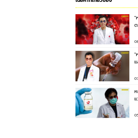
เนื้อหาที่เกี่ยวข้อง
"
ต
ต
0
"
แ
ต
0
ห
แ
ภู
0