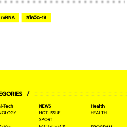
ีน mRNA
#
โควิด-19
EGORIES
al-Tech
NEWS
Health
NOLOGY
HOT-ISSUE
HEALTH
SPORT
VERSE
FACT-CHECK