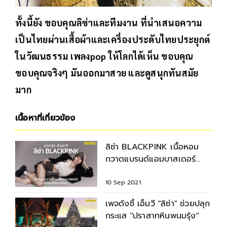
ทั้งนี้ยัง ขอบคุณลิซ่าและทีมงาน ที่นำเสนอความ
เป็นไทยผ่านเสื้อผ้าและเครื่องประดับไทยประยุกต์
ในวัฒนธรรม เพลงpop ให้โลกได้เห็น ขอบคุณ
ขอบคุณจริงๆ มันออกมาสวย และดูสนุกทันสมัย
มาก
เนื้อหาที่เกี่ยวข้อง
ลิซ่า BLACKPINK เนื้อหอม
กวาดแบรนด์แอมบาสเดอร์
แบรนด์ดังระดับโลก
10 Sep 2021
เพจดังชี้ เอ็มวี "ลิซ่า" ช่วยปลุก
กระแส "ปราสาทหินพนมรุ้ง"