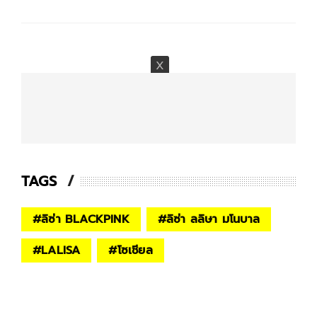
TAGS
#
ลิซ่า BLACKPINK
#
ลิซ่า ลลิษา มโนบาล
#
LALISA
#
โซเชียล