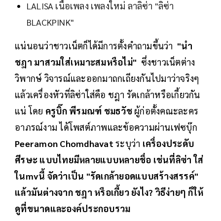
LALISA เนื้อเพลง เพลงใหม่ ลาลิซ่า "ลิซ่า
BLACKPINK"
แน่นอนว่าชาวเน็ตก็ได้มีการตั้งคำถามขึ้นว่า
"นำ
ชฎา มาสวมใส่เหมาะสมหรือไม่"
ซึ่งชาวเน็ตต่าง
วิพากษ์ วิจารณ์และออกมาถกเถียงกันไปมาว่าจริงๆ
แล้วเครื่องหัวที่ลิซ่าใส่คือ ชฎา รัดเกล้าหรือเกี้ยวกัน
แน่ โดย
ครูบิ๊ก พีรมณฑ์ ชมธวัช
ผู้ก่อตั้งคณะละคร
อาภรณ์งาม ได้โพสต์ภาพและข้อความผ่านเฟซบุ๊ก
Peeramon Chomdhavat
ระบุว่า
เครื่องประดับ
ศีรษะ แบบไทยมีหลายแบบหลายชื่อ เช่นที่ลิซ่า ใส่
ในmvนี้ จัดว่าเป็น "รัดเกล้ายอดแบบสร้างสรรค์"
แล้วมันต่างจาก ชฎา หรือเกี้ยว ยังไง? วิธีง่ายๆ ก็ให้
ดูที่ขนาดและองค์ประกอบรวม