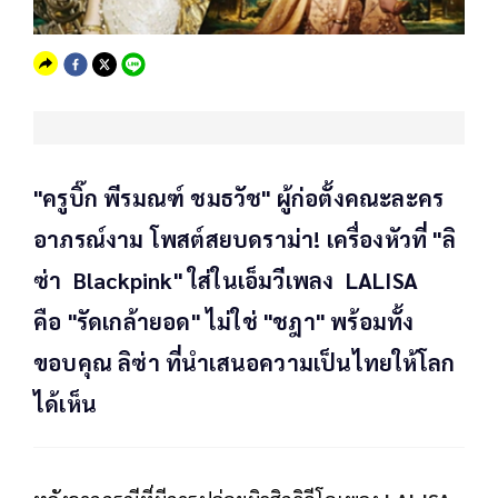
"ครูบิ๊ก พีรมณฑ์ ชมธวัช" ผู้ก่อตั้งคณะละคร
อาภรณ์งาม โพสต์สยบดราม่า! เครื่องหัวที่ "ลิ
ซ่า Blackpink" ใส่ในเอ็มวีเพลง LALISA
คือ "รัดเกล้ายอด" ไม่ใช่ "ชฎา" พร้อมทั้ง
ขอบคุณ ลิซ่า ที่นำเสนอความเป็นไทยให้โลก
ได้เห็น