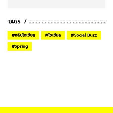
TAGS
#
คลิปโซเชียล
#
โซเชียล
#
Social Buzz
#
Spring