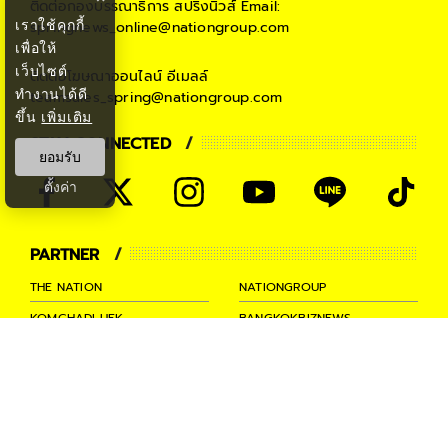
ติดต่อกองบรรณาธิการ สปริงนิวส์
Email:
เราใช้คุกกี้
springnews_online@nationgroup.com
เพื่อให้
เว็บไซต์
ติดต่อโฆษณาออนไลน์
อีเมลล์
ทำงานได้ดี
teamsales_spring@nationgroup.com
ขึ้น
เพิ่มเติม
STAY CONNECTED
ยอมรับ
ตั้งค่า
PARTNER
THE NATION
NATIONGROUP
KOMCHADLUEK
BANGKOKBIZNEWS
NATIONTV
SPRINGNEWS
THAINEWSONLINE
TNEWS
THANSETTAKIJ