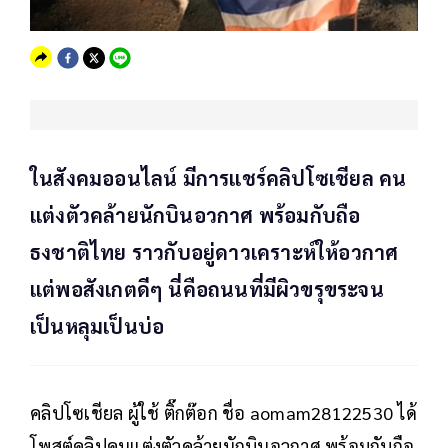
ในสังคมออนไลน์ มีการแชร์คลิปโซเชียล คน
แต่งตัวคล้ายนักบินอวกาศ พร้อมกับถือ
ธงชาติไทย ราวกับอยู่ดาวเคราะห์ให้อวกาศ
แต่พอสังเกตดีๆ นี่คือถนนที่มีผิวขรุขระจน
เป็นหลุมเป็นบ่อ
คลิปโซเชียล ผู้ใช้ ติ๊กต๊อก ชื่อ aomam28122530 ได้
โพสต์คลิปคนแต่งตัวคล้ายนักบินอวกาศ พร้อมกับถือ