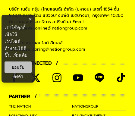
บริษัท เนชั่น กรุ๊ป (ไทยแลนด์) จำกัด (มหาชน)
เลขที่ 1854 ชั้น
9,10,11 ถ.เทพรัตน แขวงบางนาใต้ เขตบางนา, กรุงเทพฯ 10260
×
ติดต่อกองบรรณาธิการ สปริงนิวส์
Email:
เราใช้คุกกี้
springnews_online@nationgroup.com
เพื่อให้
เว็บไซต์
ติดต่อโฆษณาออนไลน์
อีเมลล์
ทำงานได้ดี
teamsales_spring@nationgroup.com
ขึ้น
เพิ่มเติม
STAY CONNECTED
ยอมรับ
ตั้งค่า
PARTNER
THE NATION
NATIONGROUP
KOMCHADLUEK
BANGKOKBIZNEWS
NATIONTV
SPRINGNEWS
THAINEWSONLINE
TNEWS