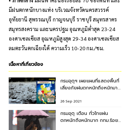
•
ภาคกลาง
มีฝนฟ้าคะนองร้อยละ 70 ของพื้นที่ และ
มีฝนตกหนักบางแห่ง บริเวณจังหวัดนครสวรรค์
อุทัยธานี สุพรรณบุรี กาญจนบุรี ราชบุรี สมุทรสาคร
สมุทรสงคราม และนครปฐม อุณหภูมิต่ำสุด 23-24
องศาเซลเซียส อุณหภูมิสูงสุด 29-34 องศาเซลเซียส
ลมตะวันตกเฉียงใต้ ความเร็ว 10-20 กม./ชม.
เนื้อหาที่เกี่ยวข้อง
กรมอุตุฯ เผยแผนที่แสดงพื้นที่
เสี่ยงภัยฝนตกหนักถึงหนักมาก
มีที่ไหนบ้าง
26 Sep 2021
กรมอุตุ เตือน ทั่วไทยฝน
ตกหนักถึงหนักมาก กทม.ร้อย
ละ 70 ของพื้นที่