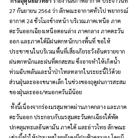
กรมอุตุนิยมวิทยา
รายงานสภาพอากาศ ประจำวันที่
27 กันยายน 2564 ว่า ลักษณะอากาศทั่วไป พยากรณ์
อากาศ 24 ชั่วโมงข้างหน้า บริเวณภาคเหนือ ภาค
ตะวันออกเฉียงเหนือตอนล่าง ภาคกลาง ภาคตะวัน
ออก และภาคใต้มีฝนตกหนักบางพื้นที่ ขอให้
ประชาชนในบริเวณพื้นที่เสี่ยงภัยระวังอันตรายจาก
ฝนตกหนักและฝนที่ตกสะสม ซึ่งอาจทำให้เกิดน้ำ
ท่วมฉับพลันและน้ำป่าไหลหลากในระยะนี้ไว้ด้วย
ส่วนฝุ่นละอองขนาดเล็ก ในช่วงของฤดูฝนการสะสม
ของฝุ่นละออง/หมอกควันมีน้อย
ทั้งนี้เนื่องจากร่องมรสุมพาดผ่านภาคกลาง และภาค
ตะวันออก ประกอบกับมรสุมตะวันตกเฉียงใต้พัด
ปกคลุมทะเลอันดามัน ภาคใต้ และอ่าวไทย ลักษณะ
เช่นนี้ทำให้ประเทศไทยยังคงมีฝนฟ้าคะนอง โดยมี