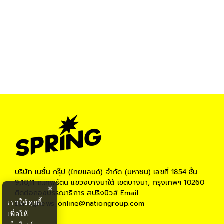
บริษัท เนชั่น กรุ๊ป (ไทยแลนด์) จำกัด (มหาชน)
เลขที่ 1854 ชั้น
9,10,11 ถ.เทพรัตน แขวงบางนาใต้ เขตบางนา, กรุงเทพฯ 10260
×
ติดต่อกองบรรณาธิการ สปริงนิวส์
Email:
เราใช้คุกกี้
springnews_online@nationgroup.com
เพื่อให้