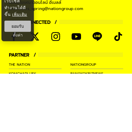
เว็บไซต์
ติดต่อโฆษณาออนไลน์
อีเมลล์
ทำงานได้ดี
teamsales_spring@nationgroup.com
ขึ้น
เพิ่มเติม
STAY CONNECTED
ยอมรับ
ตั้งค่า
PARTNER
THE NATION
NATIONGROUP
KOMCHADLUEK
BANGKOKBIZNEWS
NATIONTV
SPRINGNEWS
THAINEWSONLINE
TNEWS
THANSETTAKIJ
Ⓒ 2026 -
SPRiNG
All Rights