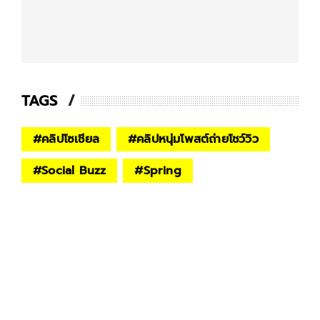
TAGS
#
คลิปโซเชียล
#
คลิปหนุ่มโพสต์ถ่ายโชว์วิว
#
Social Buzz
#
Spring