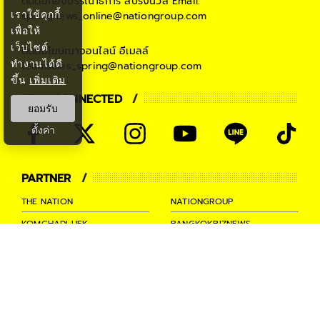
ติดต่อกองบรรณาธิการ สปริงนิวส์
Email:
เราใช้คุกกี้
springnews_online@nationgroup.com
เพื่อให้
เว็บไซต์
ติดต่อโฆษณาออนไลน์
อีเมลล์
ทำงานได้ดี
teamsales_spring@nationgroup.com
ขึ้น
เพิ่มเติม
STAY CONNECTED
ยอมรับ
ตั้งค่า
PARTNER
THE NATION
NATIONGROUP
KOMCHADLUEK
BANGKOKBIZNEWS
NATIONTV
SPRINGNEWS
THAINEWSONLINE
TNEWS
THANSETTAKIJ