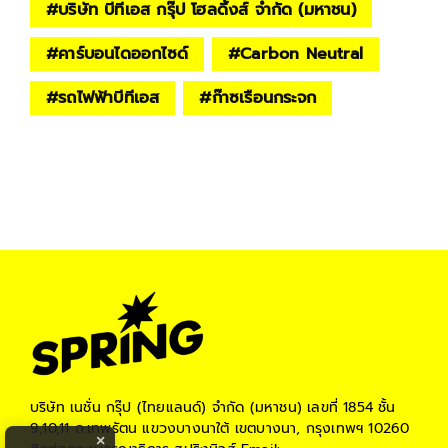
#
บริษัท บีทีเอส กรุ๊ป โฮลดิ้งส์ จำกัด (มหาชน)
#
คาร์บอนไดออกไซด์
#
Carbon Neutral
#
รถไฟฟ้าบีทีเอส
#
ก๊าซเรือนกระจก
บริษัท เนชั่น กรุ๊ป (ไทยแลนด์) จำกัด (มหาชน)
เลขที่ 1854 ชั้น
9,10,11 ถ.เทพรัตน แขวงบางนาใต้ เขตบางนา, กรุงเทพฯ 10260
×