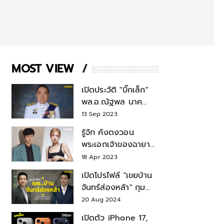
MOST VIEW
เปิดประวัติ "บิ๊กเล็ก"
พล.อ.ณัฐพล นาค
พาณิชย์ จากเลขาฯ
13 Sep 2023
สมช.-เลขาฯ
รู้จัก คังดงวอน
รมว.กลาโหม
พระเอกเจ้าของฉายา
สมบัติแห่งชาติ หลังมี
18 Apr 2023
ข่าว โรเซ่ BLACKPINK
เปิดโปรไฟล์ "เขยบ้าน
จันทร์ส่องหล้า" กุม
บังเหียนธุรกิจตระกูล
20 Aug 2024
"ชินวัตร"
เปิดตัว iPhone 17,