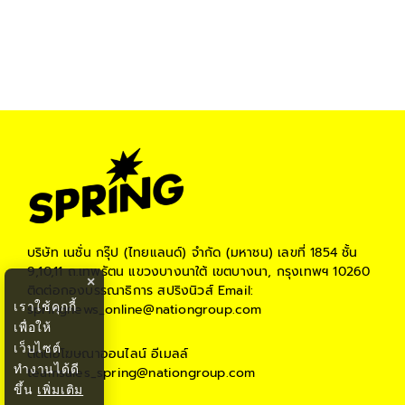
บริษัท เนชั่น กรุ๊ป (ไทยแลนด์) จำกัด (มหาชน)
เลขที่ 1854 ชั้น
9,10,11 ถ.เทพรัตน แขวงบางนาใต้ เขตบางนา, กรุงเทพฯ 10260
×
ติดต่อกองบรรณาธิการ สปริงนิวส์
Email:
เราใช้คุกกี้
springnews_online@nationgroup.com
เพื่อให้
เว็บไซต์
ติดต่อโฆษณาออนไลน์
อีเมลล์
ทำงานได้ดี
teamsales_spring@nationgroup.com
ขึ้น
เพิ่มเติม