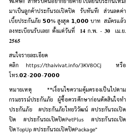
พิเศษ!! สำหรับคนอยากย้ายค่าย เปลี่ยนประกันใหม่!
มาเป็นลูกค้าประกันรถเปิดปิด รับทันที! ส่วนลดค่า
เบี้ยประกันภัย 𝟱𝟬% สูงสุด 𝟭,𝟬𝟬𝟬 บาท สมัครแล้ว
ลงทะเบียนรับเลย! ตั้งแต่วันที่ 𝟏𝟒 ก.พ. - 𝟑𝟎 เม.ย.
𝟐𝟓𝟔𝟓
สนใจรายละเอียด
คลิก https://thaivivat.info/3KV8OCj หรือ
โทร.𝟬𝟮-𝟮𝟬𝟬-𝟳𝟬𝟬𝟬
หมายเหตุ **เงื่อนไขความคุ้มครองเป็นไปตาม
กรมธรรม์ประกันภัย ผู้ซื้อควรศึกษาก่อนตัดสินใจทำ
ประกันภัย #ประกันภัยไทยวิวัฒน์ #ประกันรถเปิด
ปิด #ประกันรถเปิดปิดPetPlus #ประกันรถเปิด
ปิดTopUp #ประกันรถเปิดปิดPackage"