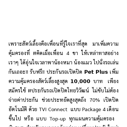
เพราะสัตว์เลี้ยงคือเพื่อนที่รู้ใจเราที่สุด มาเพิ่มความ
คุ้มครองที่ #คิดเผื่อเพื่อน 4 ขา ให้เหล่าทาสอย่าง
เราๆ ได้อุ่นใจเวลาพาน้องหมา น้องแมว ไปนั่งรถเล่น
กันเถอะ!! รับฟรี!! ประกันรถเปิดปิด 𝗣𝗲𝘁 𝗣𝗹𝘂𝘀 เพิ่ม
ความคุ้มครองสัตว์เลี้ยงสูงสุด 𝟭𝟬,𝟬𝟬𝟬 บาท เพียง
สมัครใช้ #ประกันรถเปิดปิดไทยวิวัฒน์ ไม่ขับไม่ต้อง
จ่ายค่าประกัน ช่วยประหยัดสูงสุดถึง 70% เปิดปิด
อัตโนมัติ ด้วย TVI Connect แบบ Package 4 เดือน
ขึ้นไป หรือ แบบ Top-up ทุกแผนความคุ้มครอง