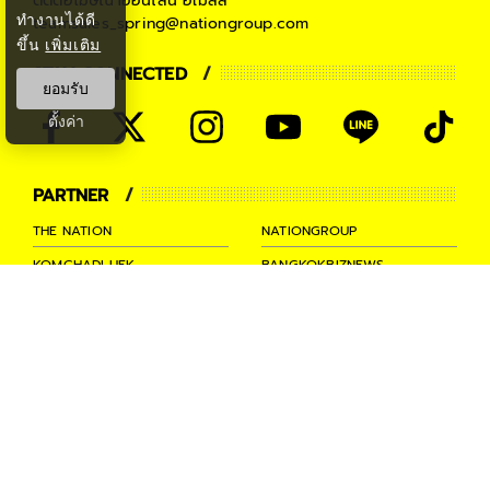
ติดต่อโฆษณาออนไลน์
อีเมลล์
ทำงานได้ดี
teamsales_spring@nationgroup.com
ขึ้น
เพิ่มเติม
STAY CONNECTED
ยอมรับ
ตั้งค่า
PARTNER
THE NATION
NATIONGROUP
KOMCHADLUEK
BANGKOKBIZNEWS
NATIONTV
SPRINGNEWS
THAINEWSONLINE
TNEWS
THANSETTAKIJ
Ⓒ 2026 -
SPRiNG
All Rights
Reserved.