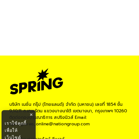
บริษัท เนชั่น กรุ๊ป (ไทยแลนด์) จำกัด (มหาชน)
เลขที่ 1854 ชั้น
9,10,11 ถ.เทพรัตน แขวงบางนาใต้ เขตบางนา, กรุงเทพฯ 10260
×
ติดต่อกองบรรณาธิการ สปริงนิวส์
Email:
เราใช้คุกกี้
springnews_online@nationgroup.com
เพื่อให้
เว็บไซต์