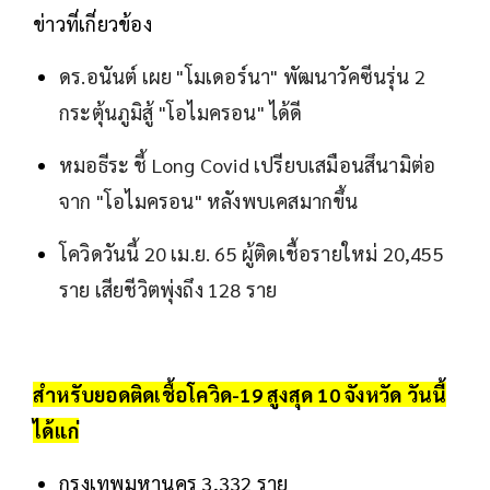
ข่าวที่เกี่ยวข้อง
ดร.อนันต์ เผย "โมเดอร์นา" พัฒนาวัคซีนรุ่น 2
กระตุ้นภูมิสู้ "โอไมครอน" ได้ดี
หมอธีระ ชี้ Long Covid เปรียบเสมือนสึนามิต่อ
จาก "โอไมครอน" หลังพบเคสมากขึ้น
โควิดวันนี้ 20 เม.ย. 65 ผู้ติดเชื้อรายใหม่ 20,455
ราย เสียชีวิตพุ่งถึง 128 ราย
สำหรับยอดติดเชื้อ
โควิด-19
สูงสุด 10 จังหวัด วันนี้
ได้แก่
กรุงเทพมหานคร 3,332 ราย