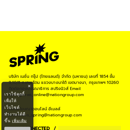
บริษัท เนชั่น กรุ๊ป (ไทยแลนด์) จำกัด (มหาชน)
เลขที่ 1854 ชั้น
9,10,11 ถ.เทพรัตน แขวงบางนาใต้ เขตบางนา, กรุงเทพฯ 10260
×
ติดต่อกองบรรณาธิการ สปริงนิวส์
Email:
เราใช้คุกกี้
springnews_online@nationgroup.com
เพื่อให้
เว็บไซต์
ติดต่อโฆษณาออนไลน์
อีเมลล์
ทำงานได้ดี
teamsales_spring@nationgroup.com
ขึ้น
เพิ่มเติม
STAY CONNECTED