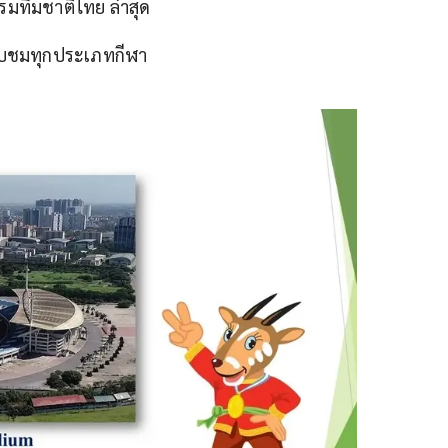
มทีมชาติไทย ล่าสุด
ับชมทุกประเภทกีฬา