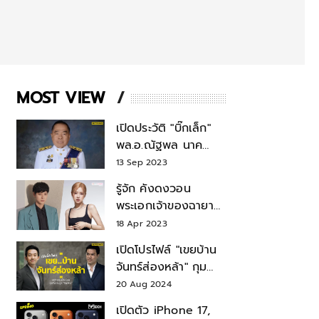
MOST VIEW
เปิดประวัติ "บิ๊กเล็ก"
พล.อ.ณัฐพล นาค
พาณิชย์ จากเลขาฯ
13 Sep 2023
สมช.-เลขาฯ
รู้จัก คังดงวอน
รมว.กลาโหม
พระเอกเจ้าของฉายา
สมบัติแห่งชาติ หลังมี
18 Apr 2023
ข่าว โรเซ่ BLACKPINK
เปิดโปรไฟล์ "เขยบ้าน
จันทร์ส่องหล้า" กุม
บังเหียนธุรกิจตระกูล
20 Aug 2024
"ชินวัตร"
เปิดตัว iPhone 17,