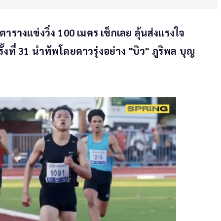
รางแข่งวิ่ง 100 เมตร เช็กเลย ลุ้นส่งแรงใจ
งที่ 31 นำทัพโดยดาวรุ่งอย่าง "บิว" ภูริพล บุญ