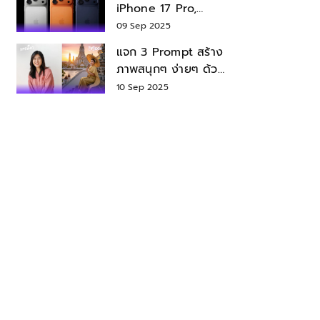
iPhone 17 Pro,
iPhone 17 Air สเปค
09 Sep 2025
ราคา น่าซื้อไหม?
แจก 3 Prompt สร้าง
ภาพสนุกๆ ง่ายๆ ด้วย
Nano Banana ใน
10 Sep 2025
Gemini