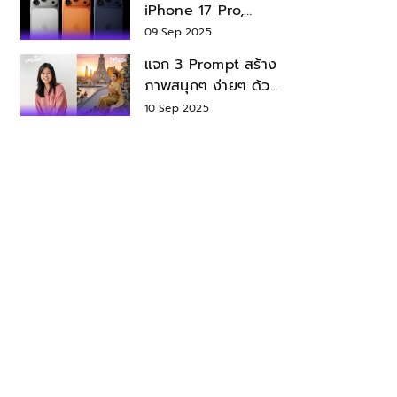
iPhone 17 Pro,
iPhone 17 Air สเปค
09 Sep 2025
ราคา น่าซื้อไหม?
แจก 3 Prompt สร้าง
ภาพสนุกๆ ง่ายๆ ด้วย
Nano Banana ใน
10 Sep 2025
Gemini