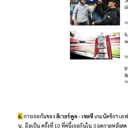
ว
น
น
1
โ
พ
ค
1
ไ
ซ
ศ
1
6.
การเจอกันของ
ลิเวอร์พูล - เชลซี
เกมนัดชิงฯ เอฟ
น. ถือเป็น ครั้งที่ 10 ที่คู่นี้เจอกันใน 3 ฤดูกาลหลัง