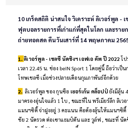
10 เกร็ดสถิติ น่าสนใจ วิเคราะห์ ลิเวอร์พูล - 
ฟุตบอลรายการที่เก่าแก่ที่สุดในโลก และรายการ
ถ่ายทอดสด คืนวันเสาร์ที่ 14 พฤษภาคม 2565
1.
ลิเวอร์พูล - เชลซี นัดชิงฯ เอฟเอ คัพ ปี 2022
โปร
เวลา 22.45 น. ช่อง beIN Sport 1 โดยคู่นี้ ถือว่าเป็นก
โทษเชลซี เมื่อช่วงปลายเดือนกุมภาพันธ์อีกด้วย
2.
ลิเวอร์พูล ของ กุนซือ
เยอร์เก้น คล็อปป์
ยังมีลุ้น
มาครองอุ่นใจแล้ว 1 ใบ , ขณะที่ใน พรีเมียร์ลีก ลิเ
แมนฯซิตี้ จ่าฝูงอยู่ 3 คะแนน คือต้องลุ้นให้แมนฯซิตี้
ชัย 2 นัดรวด ต่อเซาแธมป์ตัน และ วูล์ฟ , ขณะที่ นัดชิ