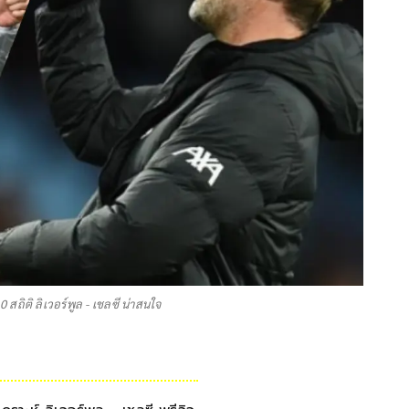
สถิติ ลิเวอร์พูล - เชลซี น่าสนใจ