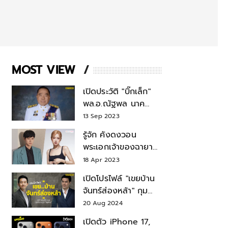
MOST VIEW
เปิดประวัติ "บิ๊กเล็ก"
พล.อ.ณัฐพล นาค
พาณิชย์ จากเลขาฯ
13 Sep 2023
สมช.-เลขาฯ
รู้จัก คังดงวอน
รมว.กลาโหม
พระเอกเจ้าของฉายา
สมบัติแห่งชาติ หลังมี
18 Apr 2023
ข่าว โรเซ่ BLACKPINK
เปิดโปรไฟล์ "เขยบ้าน
จันทร์ส่องหล้า" กุม
บังเหียนธุรกิจตระกูล
20 Aug 2024
"ชินวัตร"
เปิดตัว iPhone 17,