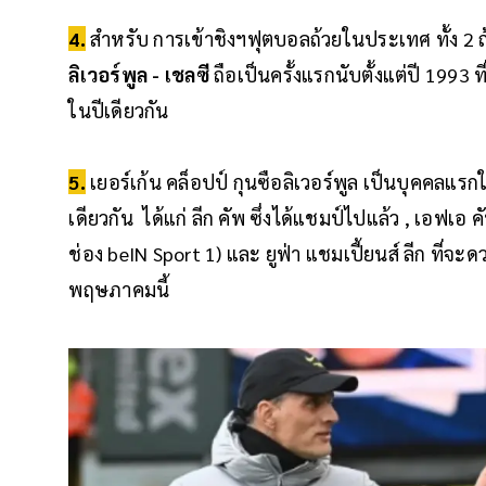
4.
สำหรับ การเข้าชิงฯฟุตบอลถ้วยในประเทศ ทั้ง 2 ถ้
ลิเวอร์พูล - เชลซี
ถือเป็นครั้งแรกนับตั้งแต่ปี 1993 ที่
ในปีเดียวกัน
5.
เยอร์เก้น คล็อปป์ กุนซือลิเวอร์พูล เป็นบุคคลแรกใ
เดียวกัน ได้แก่ ลีก คัพ ซึ่งได้แชมป์ไปแล้ว , เอฟเอ
ช่อง beIN Sport 1) และ ยูฟ่า แชมเปี้ยนส์ ลีก ที่จะด
พฤษภาคมนี้