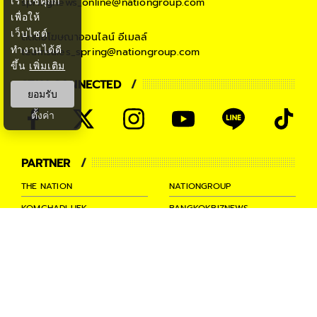
เราใช้คุกกี้
springnews_online@nationgroup.com
เพื่อให้
เว็บไซต์
ติดต่อโฆษณาออนไลน์
อีเมลล์
ทำงานได้ดี
teamsales_spring@nationgroup.com
ขึ้น
เพิ่มเติม
STAY CONNECTED
ยอมรับ
ตั้งค่า
PARTNER
THE NATION
NATIONGROUP
KOMCHADLUEK
BANGKOKBIZNEWS
NATIONTV
SPRINGNEWS
THAINEWSONLINE
TNEWS
THANSETTAKIJ