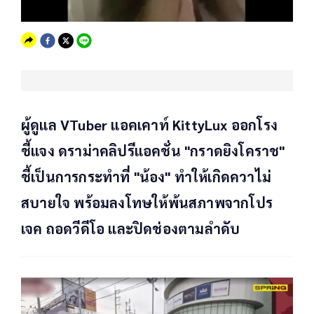
ผู้ดูแล VTuber แอคเคาท์ KittyLux ออกโรง
ชี้แจง ดราม่าคลิปรีแอคชั่น "กราดยิงโคราช"
ชี้เป็นการกระทำที่ "น้อง" ทำให้เกิดควาไม่
สบายใจ พร้อมลงโทษให้พ้นสภาพจากโปร
เจค ถอดวีดีโอ และปิดช่องตามลำดับ