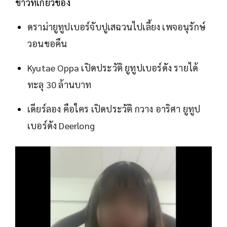
ข่าวที่เกี่ยวข้อง
ดราม่ายูทูปเบอร์จับปูเสฉวนไปเลี้ยง เพจอนุรักษ์
วอนขอคืน
Kyutae Oppa เปิดประวัติ ยูทูปเบอร์ดัง รายได้
ทะลุ 30 ล้านบาท
เดียร์ลอง คือใคร เปิดประวัติ กวาง อาริศา ยูทูป
เบอร์ดัง Deerlong