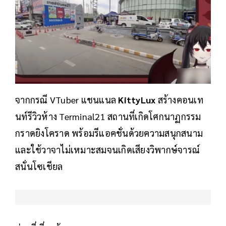
จากกรณี VTuber แชนแนล
KittyLux
สร้างคอนเท
นท์รีวิวห้าง Terminal21 สถานที่เกิดโศกนาฏกรรม
กราดยิงโคราด พร้อมรีแอคชั่นด้วยความสนุกสนาม
และใช้วาจาไม่เหมาะสมจนเกิดเสียงวิพากษ์จารณ์
สนั่นโซเชียล