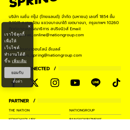
บริษัท เนชั่น กรุ๊ป (ไทยแลนด์) จำกัด (มหาชน)
เลขที่ 1854 ชั้น
9,10,11 ถ.เทพรัตน แขวงบางนาใต้ เขตบางนา, กรุงเทพฯ 10260
×
ติดต่อกองบรรณาธิการ สปริงนิวส์
Email:
เราใช้คุกกี้
springnews_online@nationgroup.com
เพื่อให้
เว็บไซต์
ติดต่อโฆษณาออนไลน์
อีเมลล์
ทำงานได้ดี
teamsales_spring@nationgroup.com
ขึ้น
เพิ่มเติม
STAY CONNECTED
ยอมรับ
ตั้งค่า
PARTNER
THE NATION
NATIONGROUP
KOMCHADLUEK
BANGKOKBIZNEWS
NATIONTV
SPRINGNEWS