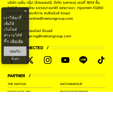
บริษัท เนชั่น กรุ๊ป (ไทยแลนด์) จำกัด (มหาชน)
เลขที่ 1854 ชั้น
9,10,11 ถ.เทพรัตน แขวงบางนาใต้ เขตบางนา, กรุงเทพฯ 10260
×
ติดต่อกองบรรณาธิการ สปริงนิวส์
Email:
เราใช้คุกกี้
springnews_online@nationgroup.com
เพื่อให้
เว็บไซต์
ติดต่อโฆษณาออนไลน์
อีเมลล์
ทำงานได้ดี
teamsales_spring@nationgroup.com
ขึ้น
เพิ่มเติม
STAY CONNECTED
ยอมรับ
ตั้งค่า
PARTNER
THE NATION
NATIONGROUP
KOMCHADLUEK
BANGKOKBIZNEWS
NATIONTV
SPRINGNEWS
THAINEWSONLINE
TNEWS