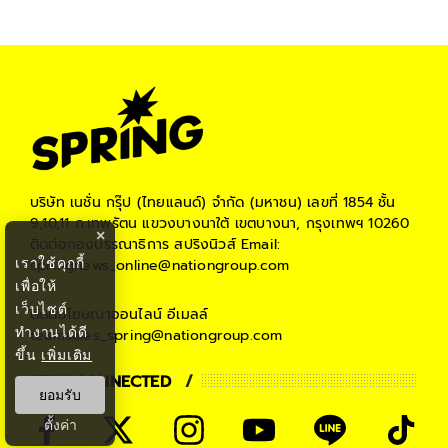
บริษัท เนชั่น กรุ๊ป (ไทยแลนด์) จำกัด (มหาชน)
เลขที่ 1854 ชั้น
9,10,11 ถ.เทพรัตน แขวงบางนาใต้ เขตบางนา, กรุงเทพฯ 10260
×
ติดต่อกองบรรณาธิการ สปริงนิวส์
Email:
เราใช้คุกกี้
springnews_online@nationgroup.com
เพื่อให้
เว็บไซต์
ติดต่อโฆษณาออนไลน์
อีเมลล์
ทำงานได้ดี
teamsales_spring@nationgroup.com
ขึ้น
เพิ่มเติม
STAY CONNECTED
ยอมรับ
ตั้งค่า