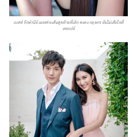
เบสท์ รักษ์วนีย์ เผยฟางเส้นสุดท้ายที่เลิก ตงตง กฤษกร ยันไม่เสียใจที่
เคยเปย์