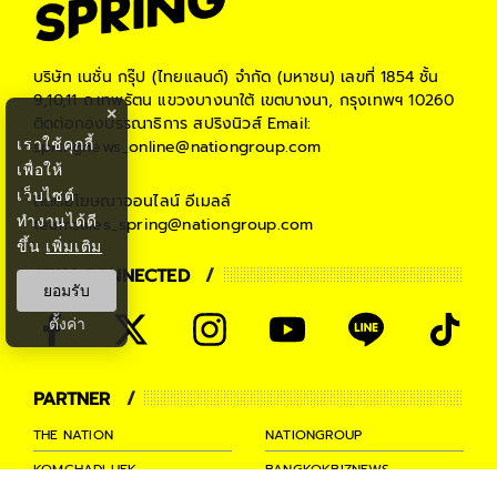
บริษัท เนชั่น กรุ๊ป (ไทยแลนด์) จำกัด (มหาชน)
เลขที่ 1854 ชั้น
9,10,11 ถ.เทพรัตน แขวงบางนาใต้ เขตบางนา, กรุงเทพฯ 10260
×
ติดต่อกองบรรณาธิการ สปริงนิวส์
Email:
เราใช้คุกกี้
springnews_online@nationgroup.com
เพื่อให้
เว็บไซต์
ติดต่อโฆษณาออนไลน์
อีเมลล์
ทำงานได้ดี
teamsales_spring@nationgroup.com
ขึ้น
เพิ่มเติม
STAY CONNECTED
ยอมรับ
ตั้งค่า
PARTNER
THE NATION
NATIONGROUP
KOMCHADLUEK
BANGKOKBIZNEWS