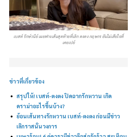
เบสท์ รักษ์วนีย์ เผยฟางเส้นสุดท้ายที่เลิก ตงตง กฤษกร ยันไม่เสียใจที่
เคยเปย์
ข่าวที่เกี่ยวข้อง
สรุปให้! เบสท์-ตงตง ปิดฉากรักหวาน เกิด
ดราม่าอะไรขึ้นบ้าง?
ย้อนเส้นทางรักหวาน เบสท์-ตงตง ก่อนมีข่าว
เลิกราสนั่นวงการ
เมษาร้อน! 6 คู่ดารามีข่าวลือส่อรักร้าว สะเทือน