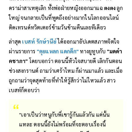
ดราม่าสาเหตุเลิก ทั้งพ่อฝ่ายหญิงออกมาแฉ
ตงตง
ลูก
ใหญ่ จนกลายเป็นที่พูดถึงอย่างมากในโลกออนไลน์
ติดเทรนด์ทวิตเตอร์ข้ามวันข้ามคืนเลยทีเดียว
ล่าสุด
เบสท์ รักษ์วนีย์
ได้ออกมาอัปเดตสภาพจิตใจ
ผ่านรายการ
"คุยแหลก แดกดึก"
ทางยูทูบกับ
"มดดำ
คชาภา"
โดยบอกว่า ตอนนี้หัวใจสบายดี เลิกกันตอน
ช่วงสงกรานต์ ถามว่าเศร้าไหม ก็ผ่านมาแล้ว และเมื่อ
ถูกถามว่าจุดสุดท้ายที่ทำให้รู้สึกว่าไม่ไหวแล้ว สาว
เบสท์ก็ตอบว่า
"เอาเป็นว่าหนูกับพี่เขารู้กันแล้วกัน แค่นั้น
แหละ ตอนนี้ยังไม่พร้อมที่จะตอบเรื่องนี้