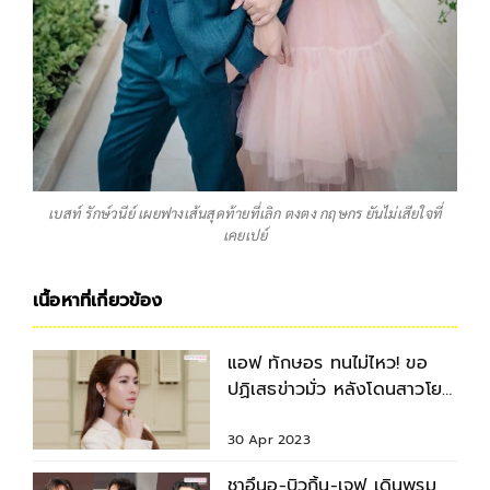
เบสท์ รักษ์วนีย์ เผยฟางเส้นสุดท้ายที่เลิก ตงตง กฤษกร ยันไม่เสียใจที่
เคยเปย์
เนื้อหาที่เกี่ยวข้อง
แอฟ ทักษอร ทนไม่ไหว! ขอ
ปฏิเสธข่าวมั่ว หลังโดนสาวโยง
ปม สงกรานต์-แมท
30 Apr 2023
ชาอึนอู-บิวกิ้น-เจฟ เดินพรม