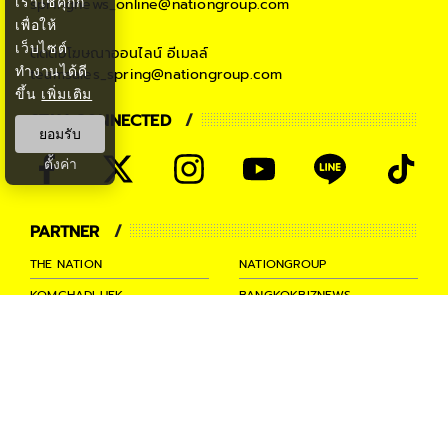
เราใช้คุกกี้
springnews_online@nationgroup.com
เพื่อให้
เว็บไซต์
ติดต่อโฆษณาออนไลน์
อีเมลล์
ทำงานได้ดี
teamsales_spring@nationgroup.com
ขึ้น
เพิ่มเติม
STAY CONNECTED
ยอมรับ
ตั้งค่า
PARTNER
THE NATION
NATIONGROUP
KOMCHADLUEK
BANGKOKBIZNEWS
NATIONTV
SPRINGNEWS
THAINEWSONLINE
TNEWS
THANSETTAKIJ