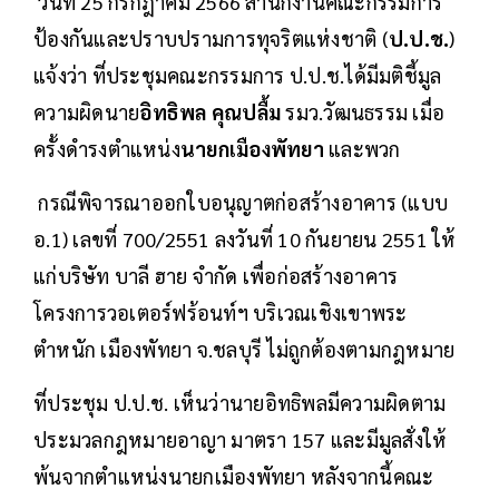
วันที่ 25 กรกฎาคม 2566 สำนักงานคณะกรรมการ
ป้องกันและปราบปรามการทุจริตแห่งชาติ (
ป.ป.ช.
)
แจ้งว่า ที่ประชุมคณะกรรมการ ป.ป.ช.ได้มีมติชี้มูล
ความผิดนาย
อิทธิพล คุณปลื้ม
รมว.วัฒนธรรม เมื่อ
ครั้งดำรงตำแหน่ง
นายกเมืองพัทยา
และพวก
กรณีพิจารณาออกใบอนุญาตก่อสร้างอาคาร (แบบ
อ.1) เลขที่ 700/2551 ลงวันที่ 10 กันยายน 2551 ให้
แก่บริษัท บาลี ฮาย จำกัด เพื่อก่อสร้างอาคาร
โครงการวอเตอร์ฟร้อนท์ฯ บริเวณเชิงเขาพระ
ตำหนัก เมืองพัทยา จ.ชลบุรี ไม่ถูกต้องตามกฎหมาย
ที่ประชุม ป.ป.ช. เห็นว่านายอิทธิพลมีความผิดตาม
ประมวลกฎหมายอาญา มาตรา 157 และมีมูลสั่งให้
พ้นจากตำแหน่งนายกเมืองพัทยา หลังจากนี้คณะ