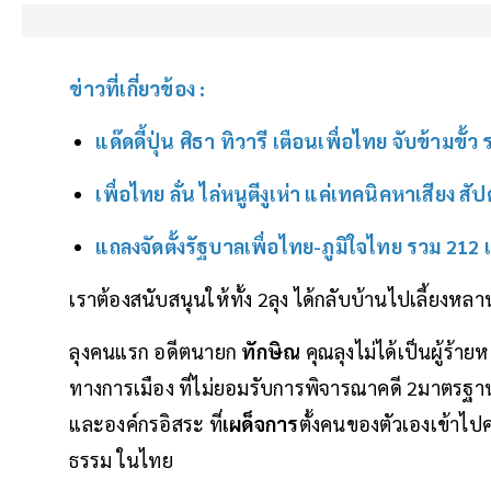
ข่าวที่เกี่ยวข้อง :
แด๊ดดี้ปุ่น ศิธา ทิวารี เตือนเพื่อไทย จับข้ามขั้
เพื่อไทย ลั่น ไล่หนูตีงูเห่า แค่เทคนิคหาเสียง สัป
แถลงจัดตั้งรัฐบาลเพื่อไทย-ภูมิใจไทย รวม 212
เราต้องสนับสนุนให้ทั้ง 2ลุง ได้กลับบ้านไปเลี้ยงหลา
ลุงคนแรก อดีตนายก
ทักษิณ
คุณลุงไม่ได้เป็นผู้ร้ายห
ทางการเมือง ที่ไม่ยอมรับการพิจารณาคดี 2มาตรฐ
และองค์กรอิสระ ที่
เผด็จการ
ตั้งคนของตัวเองเข้าไ
ธรรม ในไทย