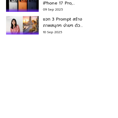
iPhone 17 Pro,
iPhone 17 Air สเปค
09 Sep 2025
ราคา น่าซื้อไหม?
แจก 3 Prompt สร้าง
ภาพสนุกๆ ง่ายๆ ด้วย
Nano Banana ใน
10 Sep 2025
Gemini