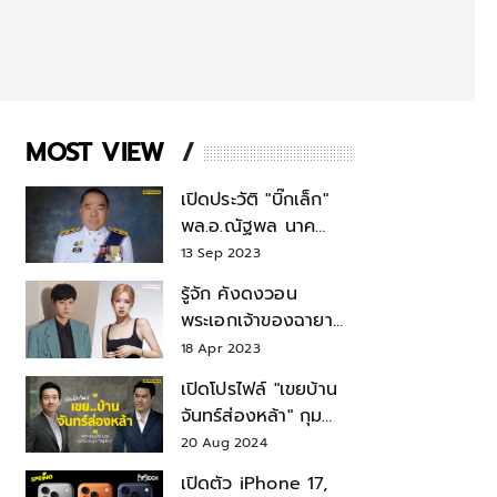
MOST VIEW
เปิดประวัติ "บิ๊กเล็ก"
พล.อ.ณัฐพล นาค
พาณิชย์ จากเลขาฯ
13 Sep 2023
สมช.-เลขาฯ
รู้จัก คังดงวอน
รมว.กลาโหม
พระเอกเจ้าของฉายา
สมบัติแห่งชาติ หลังมี
18 Apr 2023
ข่าว โรเซ่ BLACKPINK
เปิดโปรไฟล์ "เขยบ้าน
จันทร์ส่องหล้า" กุม
บังเหียนธุรกิจตระกูล
20 Aug 2024
"ชินวัตร"
เปิดตัว iPhone 17,