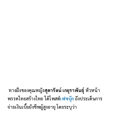
ทางฝั่งของคุณหญิง
สุดารัตน์ เกยุราพันธุ์
หัวหน้า
พรรคไทยสร้างไทย ได้โพสต์
เฟซบุ๊ก
ถึงประเด็นการ
จ่ายเงินเบี้ยยังชีพผู้สูงอายุ โดยระบุว่า