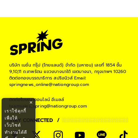
บริษัท เนชั่น กรุ๊ป (ไทยแลนด์) จำกัด (มหาชน)
เลขที่ 1854 ชั้น
9,10,11 ถ.เทพรัตน แขวงบางนาใต้ เขตบางนา, กรุงเทพฯ 10260
ติดต่อกองบรรณาธิการ สปริงนิวส์
Email:
springnews_online@nationgroup.com
ติดต่อโฆษณาออนไลน์
อีเมลล์
×
teamsales_spring@nationgroup.com
เราใช้คุกกี้
เพื่อให้
STAY CONNECTED
เว็บไซต์
ทำงานได้ดี