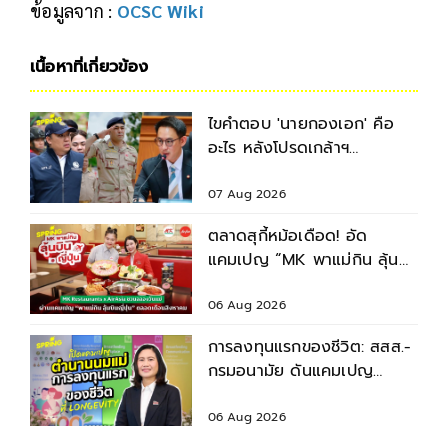
ข้อมูลจาก :
OCSC Wiki
เนื้อหาที่เกี่ยวข้อง
ไขคำตอบ 'นายกองเอก' คือ
อะไร หลังโปรดเกล้าฯ
พระราชทานยศ 3
รมช.มหาดไทย
07 Aug 2026
ตลาดสุกี้หม้อเดือด! อัด
แคมเปญ “MK พาแม่กิน ลุ้น
บินญี่ปุ่น” ตลอดเดือนสิงหาคม
2569
06 Aug 2026
การลงทุนแรกของชีวิต: สสส.-
กรมอนามัย ดันแคมเปญ
“ตำนานนมแม่” หนุนเด็กไทย
เติบโตอย่างยั่งยืน
06 Aug 2026