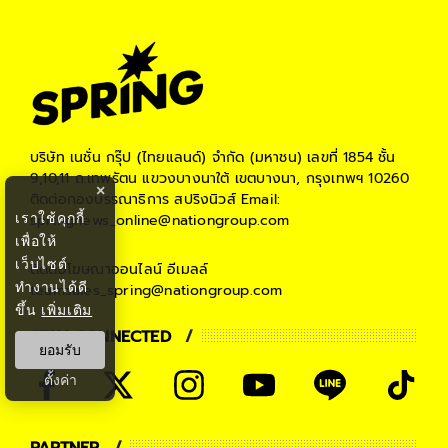
บริษัท เนชั่น กรุ๊ป (ไทยแลนด์) จำกัด (มหาชน)
เลขที่ 1854 ชั้น
9,10,11 ถ.เทพรัตน แขวงบางนาใต้ เขตบางนา, กรุงเทพฯ 10260
×
ติดต่อกองบรรณาธิการ สปริงนิวส์
Email:
เราใช้คุกกี้
springnews_online@nationgroup.com
เพื่อให้
เว็บไซต์
ติดต่อโฆษณาออนไลน์
อีเมลล์
ทำงานได้ดี
teamsales_spring@nationgroup.com
ขึ้น
เพิ่มเติม
STAY CONNECTED
ยอมรับ
ตั้งค่า
PARTNER