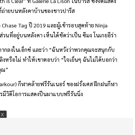
h is Clear’ ที่ Galerie La Lison ในปารีส ซึ่งจัดแสดง
ที่ถ่ายบนหลังคาบ้านของชาวปารีส
 Chase Tag ปี 2019 และผู้เข้ารอบสุดท้าย Ninja
่วนที่อยู่บนหลังคา เห็นได้ชัดว่าเป็น ซีมง โนเกยอีร่า
กากลงในเอ็กซ๋ และว่า “ฉันหวังว่าพวกคุณจะสนุกกับ
เพลิงหรือไม่ ทำให้เขาตอบว่า “ใจเย็นๆ ฉันไม่ได้บอกว่า
คุณ”
( Parkour) กีฬาคล้ายฟรีรันเนอร์ ของฝรั่งเศส ฝึกฝนกีฬา
การมีวิดีโอการแสดงปีนผาแบบฟรีรันนิ่ง