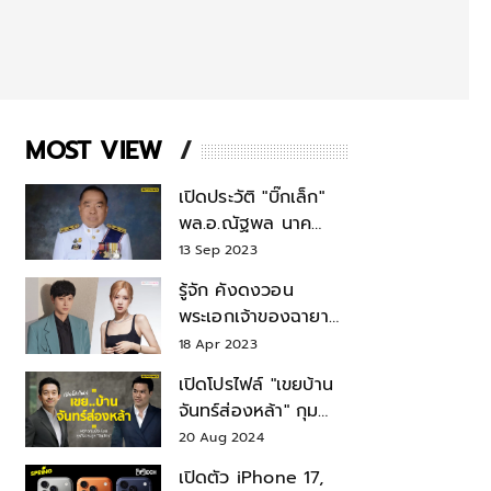
MOST VIEW
เปิดประวัติ "บิ๊กเล็ก"
พล.อ.ณัฐพล นาค
พาณิชย์ จากเลขาฯ
13 Sep 2023
สมช.-เลขาฯ
รู้จัก คังดงวอน
รมว.กลาโหม
พระเอกเจ้าของฉายา
สมบัติแห่งชาติ หลังมี
18 Apr 2023
ข่าว โรเซ่ BLACKPINK
เปิดโปรไฟล์ "เขยบ้าน
จันทร์ส่องหล้า" กุม
บังเหียนธุรกิจตระกูล
20 Aug 2024
"ชินวัตร"
เปิดตัว iPhone 17,