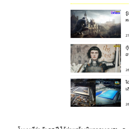
ร
ห
เ
27
ก
อ
โ
28
โ
เ
โ
28