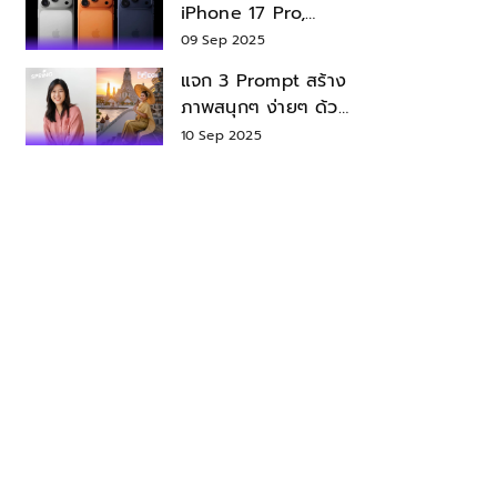
iPhone 17 Pro,
iPhone 17 Air สเปค
09 Sep 2025
ราคา น่าซื้อไหม?
แจก 3 Prompt สร้าง
ภาพสนุกๆ ง่ายๆ ด้วย
Nano Banana ใน
10 Sep 2025
Gemini