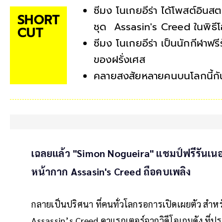
ซีมง โนเกยอีร่า ได้โพสต์อินสตา
SHORT
ชุด Assasin's Creed ในพิธีโ
CUT
ซีมง โนเกยอีร่า เป็นนักกีฬาฟรี
ของฝรั่งเศส
คลายสงสัยหลายคนบนโลกนี้กัน
เฉลยแล้ว "Simon Nogueira" แชมป์ฟรีรันเนอร
หน้ากาก Assasin's Creed ถือคบเพลิง
กลายเป็นปริศนา ที่คนทั่วโลกรอการเปิดเผยตัว สำหรับ
Assassin’s Creed คาแรกเตอร์จากวิดีโอเกมดัง ที่ปรา