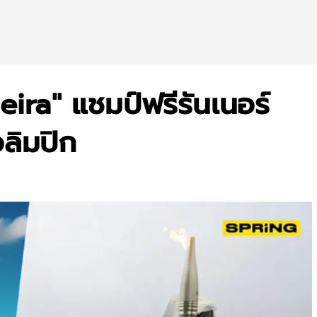
ra" แชมป์ฟรีรันเนอร์
อลิมปิก