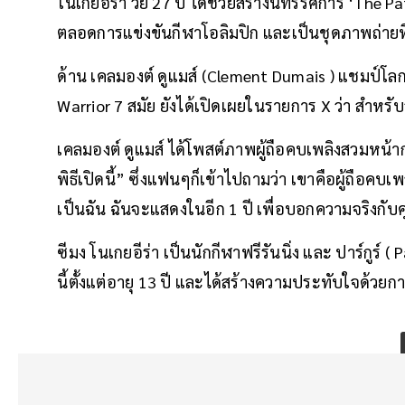
โนเกยอีร่า วัย 27 ปี ได้ช่วยสร้างนิทรรศการ ‘The Pat
ตลอดการแข่งขันกีฬาโอลิมปิก และเป็นชุดภาพถ่าย
ด้าน เคลมองต์ ดูแมส์ (Clement Dumais ) แชมป์โลก
Warrior 7 สมัย ยังได้เปิดเผยในรายการ X ว่า สำหรับส
เคลมองต์ ดูแมส์ ได้โพสต์ภาพผู้ถือคบเพลิงสวมหน้า
พิธีเปิดนี้” ซึ่งแฟนๆก็เข้าไปถามว่า เขาคือผู้ถือคบ
เป็นฉัน ฉันจะแสดงในอีก 1 ปี เพื่อบอกความจริงกับ
ซีมง โนเกยอีร่า เป็นนักกีฬาฟรีรันนิ่ง และ ปาร์กูร์ 
นี้ตั้งแต่อายุ 13 ปี และได้สร้างความประทับใจด้วย