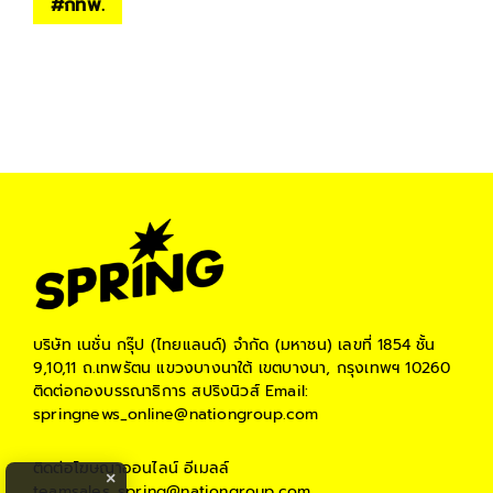
#
กทพ.
บริษัท เนชั่น กรุ๊ป (ไทยแลนด์) จำกัด (มหาชน)
เลขที่ 1854 ชั้น
9,10,11 ถ.เทพรัตน แขวงบางนาใต้ เขตบางนา, กรุงเทพฯ 10260
ติดต่อกองบรรณาธิการ สปริงนิวส์
Email:
springnews_online@nationgroup.com
ติดต่อโฆษณาออนไลน์
อีเมลล์
×
teamsales_spring@nationgroup.com