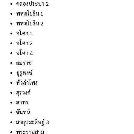
คลองประปา 2
พหลโยธิน 1
พหลโยธิน 2
อโศก 1
อโศก 2
อโศก 4
ยมราช
อุรุพงษ์
หัวลำโพง
สุรวงศ์
สาทร
จันทน์
สาธุประดิษฐ์ 3
พระรามสาม