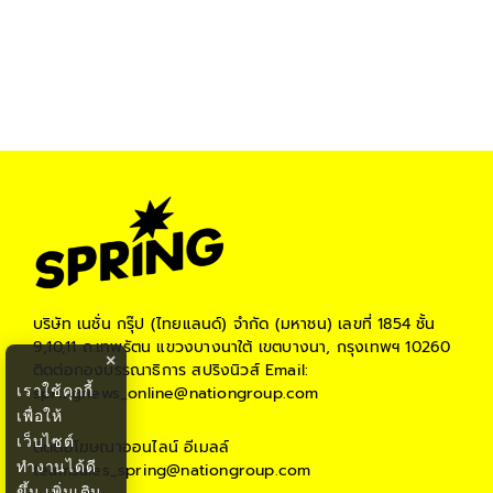
บริษัท เนชั่น กรุ๊ป (ไทยแลนด์) จำกัด (มหาชน)
เลขที่ 1854 ชั้น
9,10,11 ถ.เทพรัตน แขวงบางนาใต้ เขตบางนา, กรุงเทพฯ 10260
×
ติดต่อกองบรรณาธิการ สปริงนิวส์
Email:
เราใช้คุกกี้
springnews_online@nationgroup.com
เพื่อให้
เว็บไซต์
ติดต่อโฆษณาออนไลน์
อีเมลล์
ทำงานได้ดี
teamsales_spring@nationgroup.com
ขึ้น
เพิ่มเติม