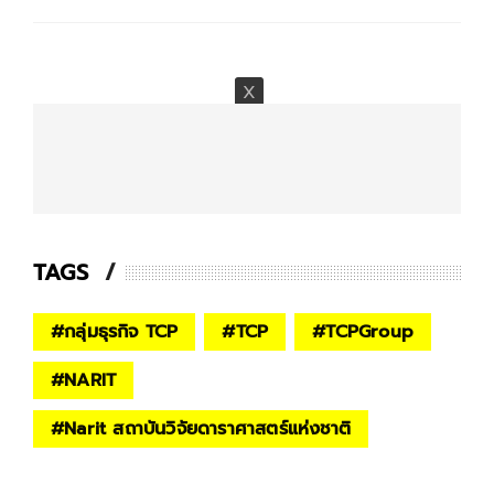
TAGS
#
กลุ่มธุรกิจ TCP
#
TCP
#
TCPGroup
#
NARIT
#
Narit สถาบันวิจัยดาราศาสตร์แห่งชาติ