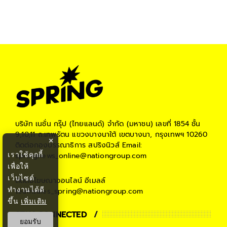
บริษัท เนชั่น กรุ๊ป (ไทยแลนด์) จำกัด (มหาชน)
เลขที่ 1854 ชั้น
9,10,11 ถ.เทพรัตน แขวงบางนาใต้ เขตบางนา, กรุงเทพฯ 10260
×
ติดต่อกองบรรณาธิการ สปริงนิวส์
Email:
เราใช้คุกกี้
springnews_online@nationgroup.com
เพื่อให้
เว็บไซต์
ติดต่อโฆษณาออนไลน์
อีเมลล์
ทำงานได้ดี
teamsales_spring@nationgroup.com
ขึ้น
เพิ่มเติม
STAY CONNECTED
ยอมรับ