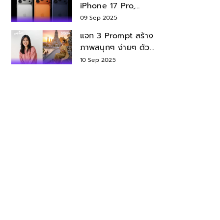
iPhone 17 Pro,
iPhone 17 Air สเปค
09 Sep 2025
ราคา น่าซื้อไหม?
แจก 3 Prompt สร้าง
ภาพสนุกๆ ง่ายๆ ด้วย
Nano Banana ใน
10 Sep 2025
Gemini