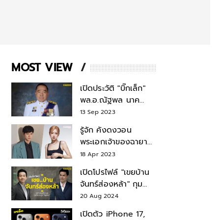
MOST VIEW
เปิดประวัติ "บิ๊กเล็ก"
พล.อ.ณัฐพล นาค
พาณิชย์ จากเลขาฯ
13 Sep 2023
สมช.-เลขาฯ
รู้จัก คังดงวอน
รมว.กลาโหม
พระเอกเจ้าของฉายา
สมบัติแห่งชาติ หลังมี
18 Apr 2023
ข่าว โรเซ่ BLACKPINK
เปิดโปรไฟล์ "เขยบ้าน
จันทร์ส่องหล้า" กุม
บังเหียนธุรกิจตระกูล
20 Aug 2024
"ชินวัตร"
เปิดตัว iPhone 17,