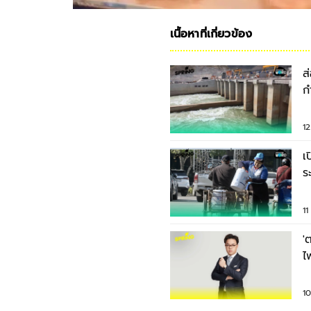
เนื้อหาที่เกี่ยวข้อง
ส
ก
ส
1
เ
ร
เ
1
'
ไ
เ
1