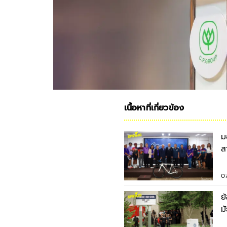
เนื้อหาที่เกี่ยวข้อง
ม
ส
ก
0
ย
มัธ
บ