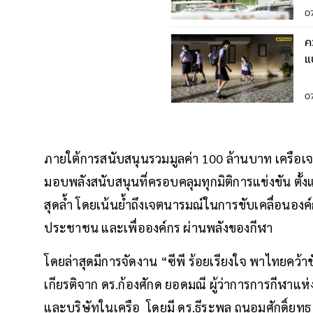
0
ค
แ
เ
0
ภายใต้การสนับสนุนรวมมูลค่า 100 ล้านบาท เครือเจริ
มอบพลังสนับสนุนที่ครอบคลุมทุกมิติการแข่งขัน ตั้ง
สุดล้ำ โดยเน้นย้ำถึงเจตนารมณ์ในการขับเคลื่อนองค์
ประชาชน และเพื่อองค์กร ผ่านพลังของกีฬา
โดยล่าสุดมีการจัดงาน “ซีพี ร้อยเรียงใจ พาไทยคว้าช
เกียรติจาก ดร.ก้องศักด ยอดมณี ผู้ว่าการการกีฬาแห
และบริษัทในเครือ โดยมี ดร.ธีระพล ถนอมศักดิ์ยุท