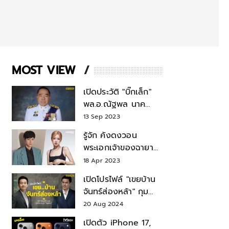
MOST VIEW
เปิดประวัติ "บิ๊กเล็ก"
พล.อ.ณัฐพล นาค
พาณิชย์ จากเลขาฯ
13 Sep 2023
สมช.-เลขาฯ
รู้จัก คังดงวอน
รมว.กลาโหม
พระเอกเจ้าของฉายา
สมบัติแห่งชาติ หลังมี
18 Apr 2023
ข่าว โรเซ่ BLACKPINK
เปิดโปรไฟล์ "เขยบ้าน
จันทร์ส่องหล้า" กุม
บังเหียนธุรกิจตระกูล
20 Aug 2024
"ชินวัตร"
เปิดตัว iPhone 17,