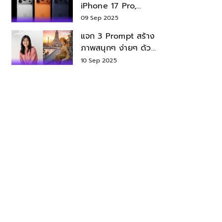
iPhone 17 Pro,
iPhone 17 Air สเปค
09 Sep 2025
ราคา น่าซื้อไหม?
แจก 3 Prompt สร้าง
ภาพสนุกๆ ง่ายๆ ด้วย
Nano Banana ใน
10 Sep 2025
Gemini