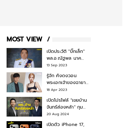
MOST VIEW
เปิดประวัติ "บิ๊กเล็ก"
พล.อ.ณัฐพล นาค
พาณิชย์ จากเลขาฯ
13 Sep 2023
สมช.-เลขาฯ
รู้จัก คังดงวอน
รมว.กลาโหม
พระเอกเจ้าของฉายา
สมบัติแห่งชาติ หลังมี
18 Apr 2023
ข่าว โรเซ่ BLACKPINK
เปิดโปรไฟล์ "เขยบ้าน
จันทร์ส่องหล้า" กุม
บังเหียนธุรกิจตระกูล
20 Aug 2024
"ชินวัตร"
เปิดตัว iPhone 17,