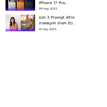
iPhone 17 Pro,
iPhone 17 Air สเปค
09 Sep 2025
ราคา น่าซื้อไหม?
แจก 3 Prompt สร้าง
ภาพสนุกๆ ง่ายๆ ด้วย
Nano Banana ใน
10 Sep 2025
Gemini