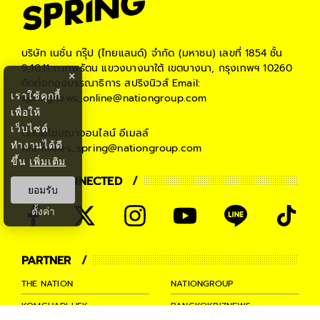
บริษัท เนชั่น กรุ๊ป (ไทยแลนด์) จำกัด (มหาชน)
เลขที่ 1854 ชั้น
9,10,11 ถ.เทพรัตน แขวงบางนาใต้ เขตบางนา, กรุงเทพฯ 10260
×
ติดต่อกองบรรณาธิการ สปริงนิวส์
Email:
เราใช้คุกกี้
springnews_online@nationgroup.com
เพื่อให้
เว็บไซต์
ติดต่อโฆษณาออนไลน์
อีเมลล์
ทำงานได้ดี
teamsales_spring@nationgroup.com
ขึ้น
เพิ่มเติม
STAY CONNECTED
ยอมรับ
ตั้งค่า
PARTNER
THE NATION
NATIONGROUP
KOMCHADLUEK
BANGKOKBIZNEWS