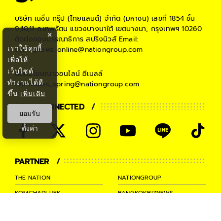
บริษัท เนชั่น กรุ๊ป (ไทยแลนด์) จำกัด (มหาชน)
เลขที่ 1854 ชั้น
9,10,11 ถ.เทพรัตน แขวงบางนาใต้ เขตบางนา, กรุงเทพฯ 10260
×
ติดต่อกองบรรณาธิการ สปริงนิวส์
Email:
เราใช้คุกกี้
springnews_online@nationgroup.com
เพื่อให้
เว็บไซต์
ติดต่อโฆษณาออนไลน์
อีเมลล์
ทำงานได้ดี
teamsales_spring@nationgroup.com
ขึ้น
เพิ่มเติม
STAY CONNECTED
ยอมรับ
ตั้งค่า
PARTNER
THE NATION
NATIONGROUP
KOMCHADLUEK
BANGKOKBIZNEWS
NATIONTV
SPRINGNEWS