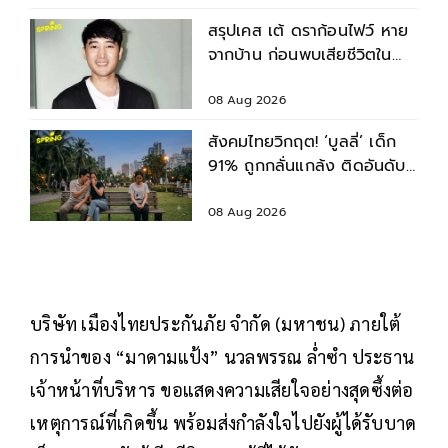
สรุปเคส เต้ ดราก้อนไฟว์ หาย
จากบ้าน ก่อนพบเสียชีวิตใน
เจ้าพระยา
08 Aug 2026
สังคมไทยวิกฤต! ‘บูลลี่’ เด็ก
91% ถูกกลั่นแกล้ง ติดอันดับ
2 ของโลก รองจากญี่ปุ่น
08 Aug 2026
บริษัท เมืองไทยประกันภัย จำกัด (มหาชน) ภายใต้
การนำของ “มาดามแป้ง” นวลพรรณ ล่ำซำ ประธาน
เจ้าหน้าที่บริหาร ขอแสดงความเสียใจอย่างสุดซึ้งต่อ
เหตุการณ์ที่เกิดขึ้น พร้อมส่งกำลังใจไปยังผู้ได้รับบาด