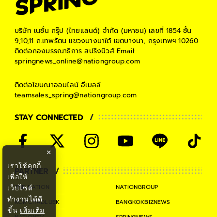
บริษัท เนชั่น กรุ๊ป (ไทยแลนด์) จำกัด (มหาชน)
เลขที่ 1854 ชั้น
9,10,11 ถ.เทพรัตน แขวงบางนาใต้ เขตบางนา, กรุงเทพฯ 10260
ติดต่อกองบรรณาธิการ สปริงนิวส์
Email:
springnews_online@nationgroup.com
ติดต่อโฆษณาออนไลน์
อีเมลล์
teamsales_spring@nationgroup.com
STAY CONNECTED
×
เราใช้คุกกี้
PARTNER
เพื่อให้
THE NATION
NATIONGROUP
เว็บไซต์
ทำงานได้ดี
KOMCHADLUEK
BANGKOKBIZNEWS
ขึ้น
เพิ่มเติม
NATIONTV
SPRINGNEWS