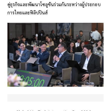
คู่ธุรกิจและพัฒนาโซลูชันร่วมกันระหว่างผู้ประกอบ
การไทยและฟิลิปปินส์