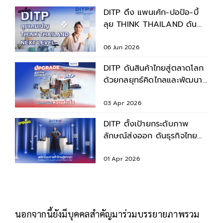
DITP ดึง แพนเค้ก-ปอป้อ-บี้
ลุย THINK THAILAND ดัน
สินค้าไทยสู่แบรนด์โลก
06 Jun 2026
DITP ดันสินค้าไทยสู่ตลาดโลก
ด้วยกลยุทธ์คิดไกลและพัฒนา
ต่อเนื่อง
03 Apr 2026
DITP ตั้งเป้ายกระดับภาพ
ลักษณ์ส่งออก ดันธุรกิจไทย
ติด Top 5 เอเชีย ภายในปี
2570
01 Apr 2026
นอกจากนี้ยังมีบุคคลสำคัญมาร่วมบรรยายภาพรวม