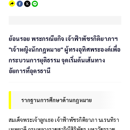
ย้อนรอย พระกรณียกิจ เจ้าฟ้าพัชรกิติยาภาฯ
"เจ้าหญิงนักกฎหมาย" ผู้ทรงอุทิศพระองค์เพื่อ
กระบวนการยุติธรรม จุดเริ่มต้นเส้นทาง
อัยการที่อุดรธานี
รากฐานการศึกษาด้านกฎหมาย
สมเด็จพระเจ้าลูกเธอ เจ้าฟ้าพัชรกิติยาภา นเรนทิรา
เทพยวดี กรมหลวงราชสาริณีสิริพัชร มหาวัชรราช