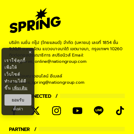
บริษัท เนชั่น กรุ๊ป (ไทยแลนด์) จำกัด (มหาชน)
เลขที่ 1854 ชั้น
9,10,11 ถ.เทพรัตน แขวงบางนาใต้ เขตบางนา, กรุงเทพฯ 10260
×
ติดต่อกองบรรณาธิการ สปริงนิวส์
Email:
เราใช้คุกกี้
springnews_online@nationgroup.com
เพื่อให้
เว็บไซต์
ติดต่อโฆษณาออนไลน์
อีเมลล์
ทำงานได้ดี
teamsales_spring@nationgroup.com
ขึ้น
เพิ่มเติม
STAY CONNECTED
ยอมรับ
ตั้งค่า
PARTNER