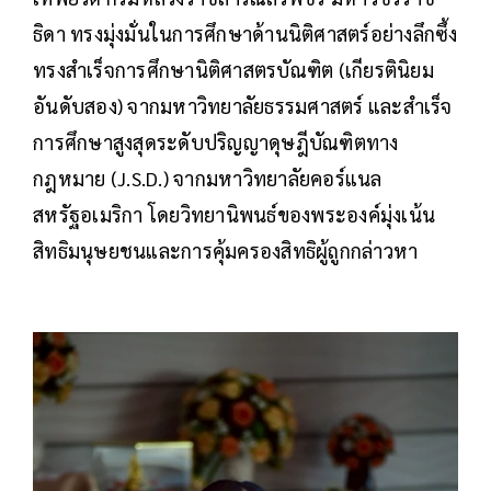
ธิดา ทรงมุ่งมั่นในการศึกษาด้านนิติศาสตร์อย่างลึกซึ้ง
ทรงสำเร็จการศึกษานิติศาสตรบัณฑิต (เกียรตินิยม
อันดับสอง) จากมหาวิทยาลัยธรรมศาสตร์ และสำเร็จ
การศึกษาสูงสุดระดับปริญญาดุษฎีบัณฑิตทาง
กฎหมาย (J.S.D.) จากมหาวิทยาลัยคอร์แนล
สหรัฐอเมริกา โดยวิทยานิพนธ์ของพระองค์มุ่งเน้น
สิทธิมนุษยชนและการคุ้มครองสิทธิผู้ถูกกล่าวหา