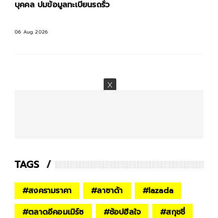
บุคคล ปมข้อมูลทะเบียนรถรั่ว
06 Aug 2026
TAGS
#
สงครามราคา
#
ลาซาด้า
#
lazada
#
ตลาดอีคอมเมิร์ซ
#
ช้อปฮีลใจ
#
สกุชชี่