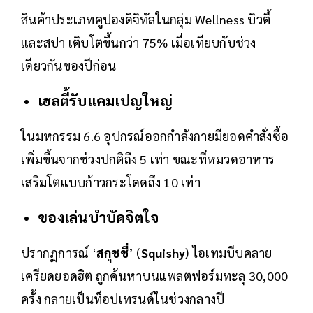
สินค้าประเภทคูปองดิจิทัลในกลุ่ม Wellness บิวตี้
และสปา เติบโตขึ้นกว่า 75% เมื่อเทียบกับช่วง
เดียวกันของปีก่อน
เฮลตี้รับแคมเปญใหญ่
ในมหกรรม 6.6 อุปกรณ์ออกกำลังกายมียอดคำสั่งซื้อ
เพิ่มขึ้นจากช่วงปกติถึง 5 เท่า ขณะที่หมวดอาหาร
เสริมโตแบบก้าวกระโดดถึง 10 เท่า
ของเล่นบำบัดจิตใจ
ปรากฏการณ์ ‘
สกุชชี่
’ (
Squishy
) ไอเทมบีบคลาย
เครียดยอดฮิต ถูกค้นหาบนแพลตฟอร์มทะลุ 30,000
ครั้ง กลายเป็นท็อปเทรนด์ในช่วงกลางปี