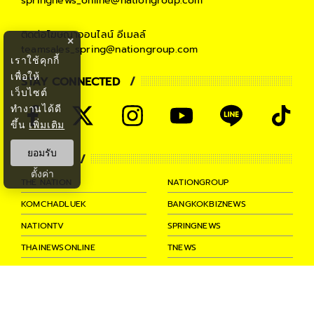
springnews_online@nationgroup.com
ติดต่อโฆษณาออนไลน์
อีเมลล์
×
teamsales_spring@nationgroup.com
เราใช้คุกกี้
เพื่อให้
STAY CONNECTED
เว็บไซต์
ทำงานได้ดี
ขึ้น
เพิ่มเติม
ยอมรับ
PARTNER
ตั้งค่า
THE NATION
NATIONGROUP
KOMCHADLUEK
BANGKOKBIZNEWS
NATIONTV
SPRINGNEWS
THAINEWSONLINE
TNEWS
THANSETTAKIJ