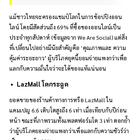
แม้ชาวไทยจะครองแชมป์โลกในการช้อปปิงออน
ไลน์ โดยมีสัดส่วนถึง 69% ที่ซื้อของออนไลน์เป็น
ประจำทุกสัปดาห์ (ข้อมูลจาก We Are Social) แต่สิ่ง
ที่เปลี่ยนไปอย่างมีนัยสำคัญคือ ‘คุณภาพและ ความ
คุ้มค่าระยะยาว’ ผู้บริโภคยุคนี้ยอมจ่ายแพงกว่าเพื่อ
แลกกับความมั่นใจว่าจะได้ของแท้แน่นอน
LazMall โตกระฉูด
ยอดขายของร้านค้าทางการหรือ LazMall ใน
แคมเปญ 6.6 เติบโตสูงถึง 6 เท่า เมื่อเทียบกับปีก่อน
หน้า ขณะที่ภาพรวมทั้งแพลตฟอร์มโต 3 เท่า ตอกย้ำ
ว่าผู้บริโภคยอมจ่ายแพงกว่าเพื่อแลกกับความชัวร์ว่า