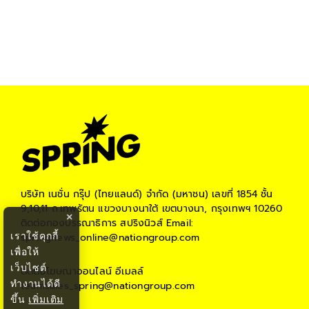
บริษัท เนชั่น กรุ๊ป (ไทยแลนด์) จำกัด (มหาชน)
เลขที่ 1854 ชั้น
9,10,11 ถ.เทพรัตน แขวงบางนาใต้ เขตบางนา, กรุงเทพฯ 10260
×
ติดต่อกองบรรณาธิการ สปริงนิวส์
Email:
เราใช้คุกกี้
springnews_online@nationgroup.com
เพื่อให้
เว็บไซต์
ติดต่อโฆษณาออนไลน์
อีเมลล์
ทำงานได้ดี
teamsales_spring@nationgroup.com
ขึ้น
เพิ่มเติม