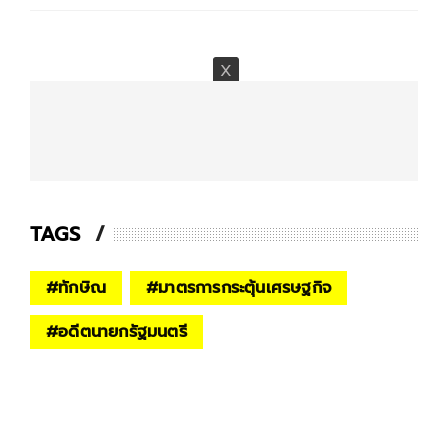
TAGS
#
ทักษิณ
#
มาตรการกระตุ้นเศรษฐกิจ
#
อดีตนายกรัฐมนตรี