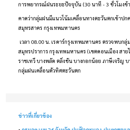
การพยากรณ์ฝนระยะปัจจุบัน (30 นาที - 3 ชั่วโมงข้
คาดว่ากลุ่มฝนมีแนวโน้มเคลื่อนทางตะวันตกเข้าปก
สมุทรสาคร กรุงเทพมหานคร
เวลา 08.00 น. เรดาร์กรุงเทพมหานคร ตรวจพบกลุ่ม
สมุทรปราการ กรุงเทพมหานคร (เขตดอนเมือง สายไหม 
ราชเทวี บางพลัด ตลิ่งชัน บางกอกน้อย ภาษีเจริญ 
กลุ่มฝนเคลื่อนตัวทิศตะวันตก
ข่าวที่เกี่ยวข้อง
•
กรมอุตุ เผย 26 จังหวัด ฝนฟ้าคะนอง-ฝนตกชุกแ