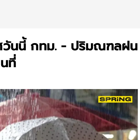
วันนี้ กทม. - ปริมณฑลฝน
ที่