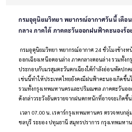
กรมอุตุนิยมวิทยา พยากรณ์อากาศวันนี้ เตื
กลาง ภาคใต้ ภาคตะวันออกฝนฟ้าคะนองร้อยล
กรมอุตุนิยมวิทยา พยากรณ์อากาศ 24 ชั่วโมงข้างห
ออกเฉียงเหนือตอนล่าง ภาคกลางตอนล่าง รวมทั้
ประกอบกับมรสุมตะวันตกเฉียงใต้กำลังอ่อนพัดปก
เช่นนี้ทำให้ประเทศไทยยังคงมีฝนฟ้าคะนองเกิดขึ
รวมทั้งกรุงเทพมหานครและปริมณฑล ภาคตะวันออก
ดังกล่าวระวังอันตรายจากฝนตกหนักที่อาจจะเกิดขึ้น
เวลา 07.00 น. เรดาร์กรุงเทพมหานคร ตรวจพบกลุ่
ชลบุรี ระยอง ปทุมธานี สมุทรปราการ กรุงเทพมหา