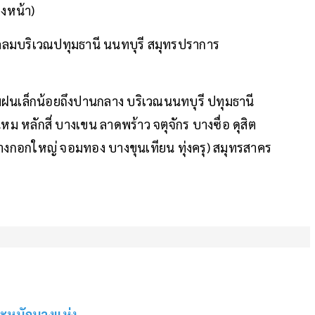
างหน้า)
คลมบริเวณปทุมธานี นนทบุรี สมุทรปราการ
ฝนเล็กน้อยถึงปานกลาง บริเวณนนทบุรี ปทุมธานี
หลักสี่ บางเขน ลาดพร้าว จตุจักร บางซื่อ ดุสิต
บางกอกใหญ่ จอมทอง บางขุนเทียน ทุ่งครุ) สมุทรสาคร
ละหนักบางแห่ง