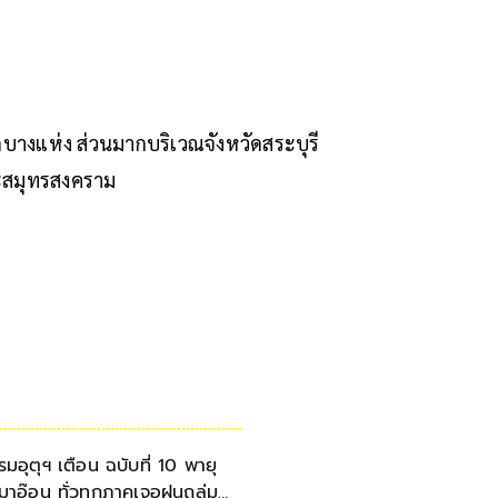
บางแห่ง ส่วนมากบริเวณจังหวัดสระบุรี
ะสมุทรสงคราม
รมอุตุฯ เตือน ฉบับที่ 10 พายุ
มาอ๊อน ทั่วทุกภาคเจอฝนถล่ม