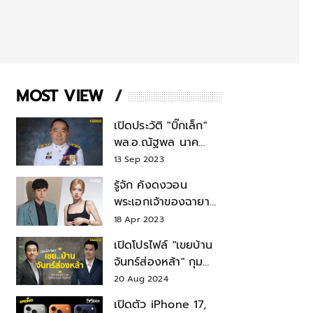
MOST VIEW
เปิดประวัติ "บิ๊กเล็ก"
พล.อ.ณัฐพล นาค
พาณิชย์ จากเลขาฯ
13 Sep 2023
สมช.-เลขาฯ
รู้จัก คังดงวอน
รมว.กลาโหม
พระเอกเจ้าของฉายา
สมบัติแห่งชาติ หลังมี
18 Apr 2023
ข่าว โรเซ่ BLACKPINK
เปิดโปรไฟล์ "เขยบ้าน
จันทร์ส่องหล้า" กุม
บังเหียนธุรกิจตระกูล
20 Aug 2024
"ชินวัตร"
เปิดตัว iPhone 17,