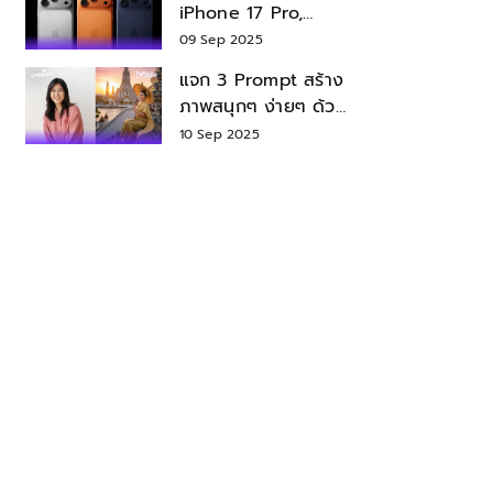
iPhone 17 Pro,
iPhone 17 Air สเปค
09 Sep 2025
ราคา น่าซื้อไหม?
แจก 3 Prompt สร้าง
ภาพสนุกๆ ง่ายๆ ด้วย
Nano Banana ใน
10 Sep 2025
Gemini