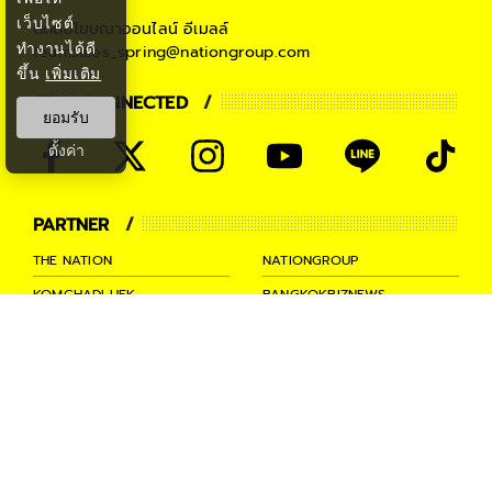
เว็บไซต์
ติดต่อโฆษณาออนไลน์
อีเมลล์
ทำงานได้ดี
teamsales_spring@nationgroup.com
ขึ้น
เพิ่มเติม
STAY CONNECTED
ยอมรับ
ตั้งค่า
PARTNER
THE NATION
NATIONGROUP
KOMCHADLUEK
BANGKOKBIZNEWS
NATIONTV
SPRINGNEWS
THAINEWSONLINE
TNEWS
THANSETTAKIJ