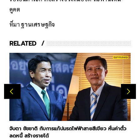
คูคต
ที่มา
ฐานเศรษฐกิจ
RELATED
จับตา ชัชชาติ กับการแก้ปมรถไฟฟ้าสายสีเขียว หั่นค่าตั๋ว
ลดหนี้ สร้างรายได้