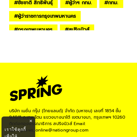
#
ชัชชาติ สิทธิพันธุ์
#
ผู้ว่าฯ กทม.
#
กทม.
#
ผู้ว่าราชการกรุงเทพมหานคร
#
กรุงเทพมหานคร
#
สปริงนิวส์
#
สำนักข่าวออนไลน์สปริงนิวส์
#
springnews
#
Spring
#
ข่าววันนี้
#
ข่าวการเมือง
บริษัท เนชั่น กรุ๊ป (ไทยแลนด์) จำกัด (มหาชน)
เลขที่ 1854 ชั้น
9,10,11 ถ.เทพรัตน แขวงบางนาใต้ เขตบางนา, กรุงเทพฯ 10260
×
ติดต่อกองบรรณาธิการ สปริงนิวส์
Email:
เราใช้คุกกี้
springnews_online@nationgroup.com
เพื่อให้