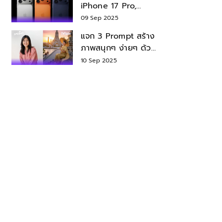
iPhone 17 Pro,
iPhone 17 Air สเปค
09 Sep 2025
ราคา น่าซื้อไหม?
แจก 3 Prompt สร้าง
ภาพสนุกๆ ง่ายๆ ด้วย
Nano Banana ใน
10 Sep 2025
Gemini