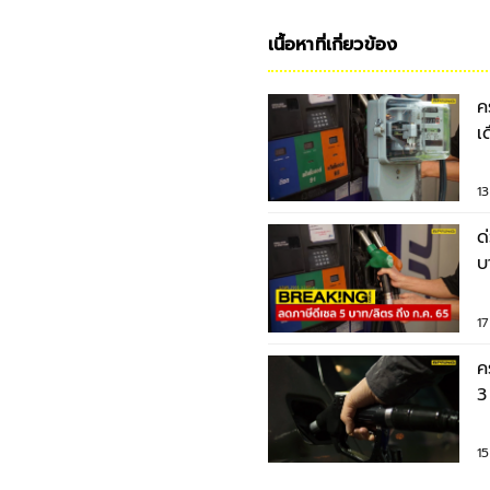
เนื้อหาที่เกี่ยวข้อง
ค
เ
ล
1
ด
บ
ก
1
ค
3
E
1