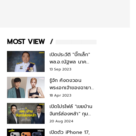
MOST VIEW
เปิดประวัติ "บิ๊กเล็ก"
พล.อ.ณัฐพล นาค
พาณิชย์ จากเลขาฯ
13 Sep 2023
สมช.-เลขาฯ
รู้จัก คังดงวอน
รมว.กลาโหม
พระเอกเจ้าของฉายา
สมบัติแห่งชาติ หลังมี
18 Apr 2023
ข่าว โรเซ่ BLACKPINK
เปิดโปรไฟล์ "เขยบ้าน
จันทร์ส่องหล้า" กุม
บังเหียนธุรกิจตระกูล
20 Aug 2024
"ชินวัตร"
เปิดตัว iPhone 17,