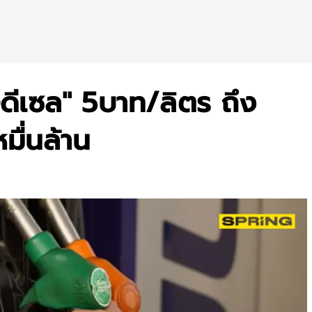
ีดีเซล" 5บาท/ลิตร ถึง
มื่นล้าน