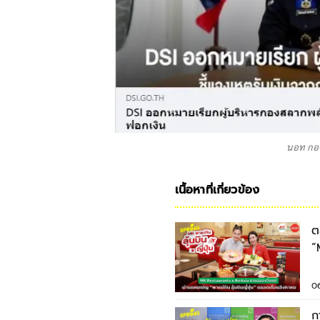
นอท กอ
เนื้อหาที่เกี่ยวข้อง
ต
“
ต
0
ก