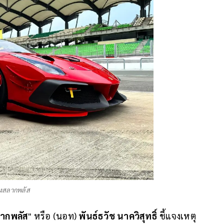
งสลากพลัส
ากพลัส
" หรือ (นอท)
พันธ์ธวัช นาควิสุทธิ์
ชี้แจงเหตุ