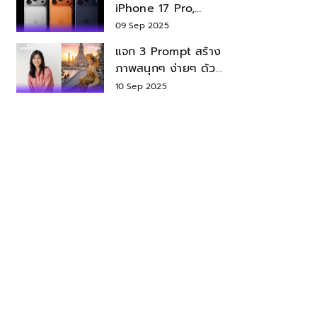
iPhone 17 Pro,
iPhone 17 Air สเปค
09 Sep 2025
ราคา น่าซื้อไหม?
แจก 3 Prompt สร้าง
ภาพสนุกๆ ง่ายๆ ด้วย
Nano Banana ใน
10 Sep 2025
Gemini