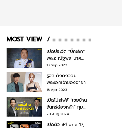
MOST VIEW
เปิดประวัติ "บิ๊กเล็ก"
พล.อ.ณัฐพล นาค
พาณิชย์ จากเลขาฯ
13 Sep 2023
สมช.-เลขาฯ
รู้จัก คังดงวอน
รมว.กลาโหม
พระเอกเจ้าของฉายา
สมบัติแห่งชาติ หลังมี
18 Apr 2023
ข่าว โรเซ่ BLACKPINK
เปิดโปรไฟล์ "เขยบ้าน
จันทร์ส่องหล้า" กุม
บังเหียนธุรกิจตระกูล
20 Aug 2024
"ชินวัตร"
เปิดตัว iPhone 17,