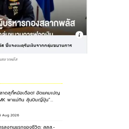
งสลากพลัส
ลาดสุกี้หม้อเดือด! อัดแคมเปญ
MK พาแม่กิน ลุ้นบินญี่ปุ่น”
ลอดเดือนสิงหาคม 2569
6 Aug 2026
ารลงทุนแรกของชีวิต: สสส.-