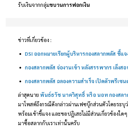
รับเงินจากกลุ่ม
ขบวนการฟอกเงิน
ข่าวที่เกี่ยวข้อง :
DSI ออกหมายเรียกผู้บริหารกองสลากพลัส ชี้แ
กองสลากพลัส จ่องานเข้า หลังสรรพากร เล็งสอบ
กองสลากพลัส ฉลองความสำเร็จ เปิดตัวพรีเซนต์
ล่าสุดนาย
พันธ์ธวัช นาควิสุทธิ์ หรือ นอท กองสล
มาโพสต์ถึงกรณีดังกล่าวผ่านเฟซบุ๊กส่วนตัวโดยระบุว
พร้อมเข้าชี้แจง และขอปฎิเสธไม่มีส่วนเกี่ยวข้อง
มาซื้อสลากกับเราเท่านั้นครับ